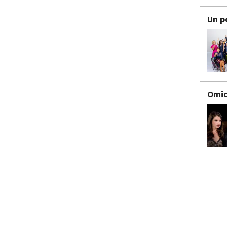
Un p
Omici