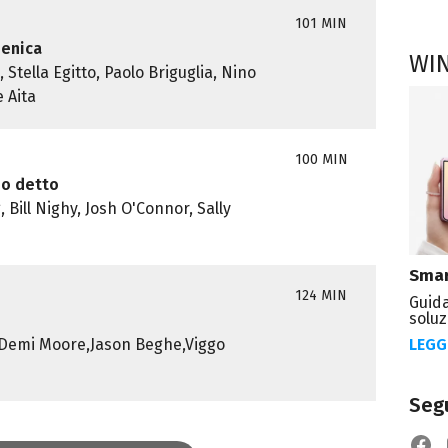
101 MIN
menica
WI
, Stella Egitto, Paolo Briguglia, Nino
 Aita
100 MIN
ho detto
 Bill Nighy, Josh O'Connor, Sally
Smar
124 MIN
Guida
soluz
LEGG
,Demi Moore,Jason Beghe,Viggo
Segu