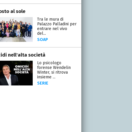
osto al sole
Tra le mura di
Palazzo Palladini per
entrare nel vivo
del...
SOAP
di nell'alta società
Lo psicologo
forense Wendelin
Winter, si ritrova
insieme ...
SERIE