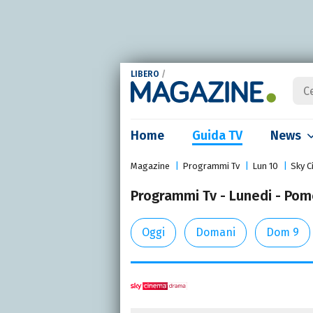
LIBERO
/
Home
Guida TV
News
Magazine
Programmi Tv
Lun 10
Sky 
Programmi Tv - Lunedi - Pom
Oggi
Domani
Dom 9