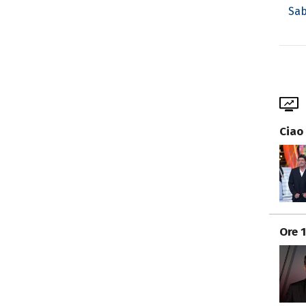
Sab
Ciao
Ore 