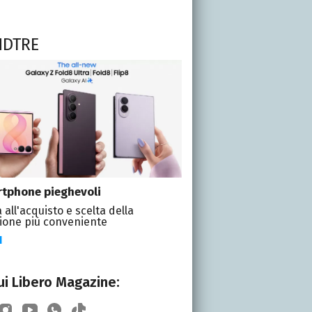
NDTRE
tphone pieghevoli
 all'acquisto e scelta della
ione più conveniente
I
i Libero Magazine: