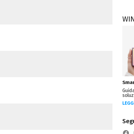
WI
Smar
Guida
soluz
LEGG
Segu