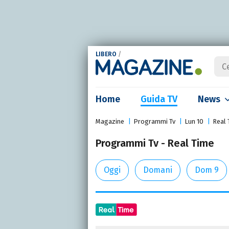
LIBERO
/
Home
Guida TV
News
Magazine
Programmi Tv
Lun 10
Real 
Programmi Tv - Real Time
Oggi
Domani
Dom 9