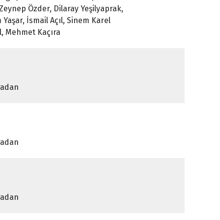
Zeynep Özder, Dilaray Yeşilyaprak,
Yaşar, İsmail Açıl, Sinem Karel
ül, Mehmet Kaçıra
radan
radan
radan