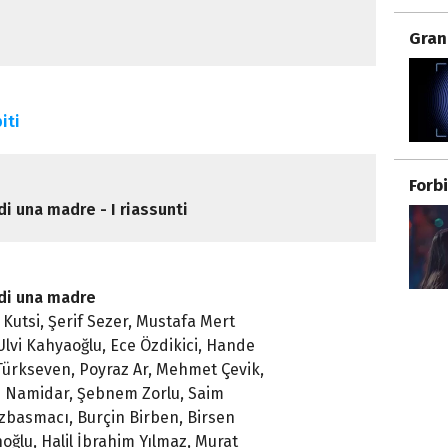
Gran
iti
Forb
di una madre - I riassunti
 di una madre
Kutsi, Şerif Sezer, Mustafa Mert
Ulvi Kahyaoğlu, Ece Özdikici, Hande
ürkseven, Poyraz Ar, Mehmet Çevik,
m Namidar, Şebnem Zorlu, Saim
zbasmacı, Burçin Birben, Birsen
ğlu, Halil İbrahim Yılmaz, Murat