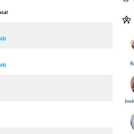
asa!
iti
R
iti
Jos