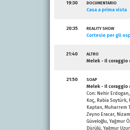
19:30
DOCUMENTARIO
Casa a prima vista
20:35
REALITY SHOW
Cortesie per gli osp
21:40
ALTRO
Melek - Il coraggio 
21:50
SOAP
Melek - Il coraggio
Con: Nehir Erdogan, 
Koç, Rabia Soytürk, 
Kaptan, Muharrem T
Zeyno Eracar, Niza
Güveloğlu, Yağmur Ö
Dürülü, Yağmur Uzuno