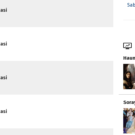
Sab
casi
casi
Haun
casi
Sora
casi