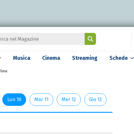
Musica
Cinema
Streaming
Schede
Time
Lun 10
Mar 11
Mer 12
Gio 13