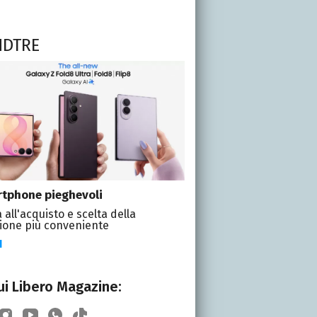
NDTRE
tphone pieghevoli
 all'acquisto e scelta della
ione più conveniente
I
i Libero Magazine: