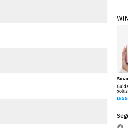
WI
Smar
Guida
soluz
LEGG
Segu