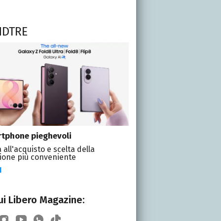
NDTRE
tphone pieghevoli
 all'acquisto e scelta della
ione più conveniente
I
i Libero Magazine: