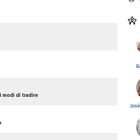
R
i modi di tradire
Jos
o