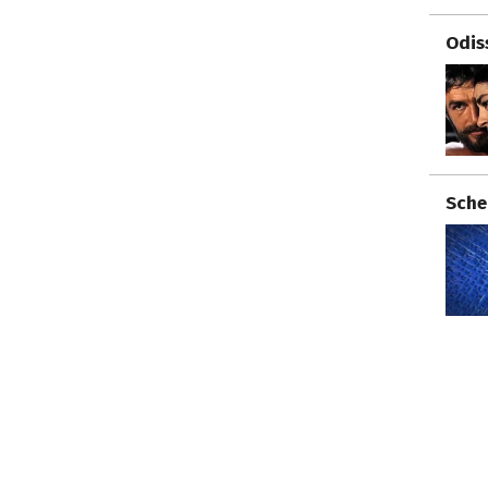
Odis
Sche