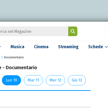
Musica
Cinema
Streaming
Schede
Documentario
e - Documentario
Lun 10
Mar 11
Mer 12
Gio 13