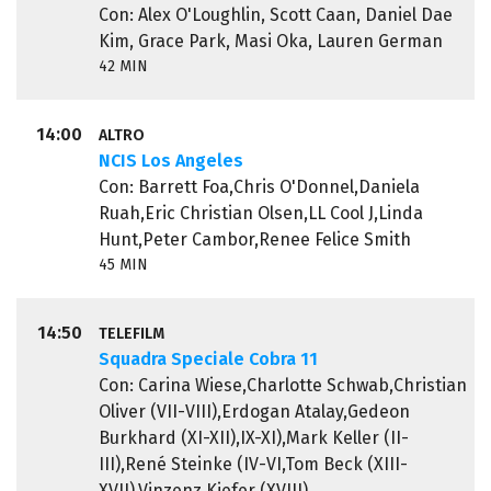
Con: Alex O'Loughlin, Scott Caan, Daniel Dae
Kim, Grace Park, Masi Oka, Lauren German
42 MIN
14:00
ALTRO
NCIS Los Angeles
Con: Barrett Foa,Chris O'Donnel,Daniela
Ruah,Eric Christian Olsen,LL Cool J,Linda
Hunt,Peter Cambor,Renee Felice Smith
45 MIN
14:50
TELEFILM
Squadra Speciale Cobra 11
Con: Carina Wiese,Charlotte Schwab,Christian
Oliver (VII-VIII),Erdogan Atalay,Gedeon
Burkhard (XI-XII),IX-XI),Mark Keller (II-
III),René Steinke (IV-VI,Tom Beck (XIII-
XVII),Vinzenz Kiefer (XVIII)