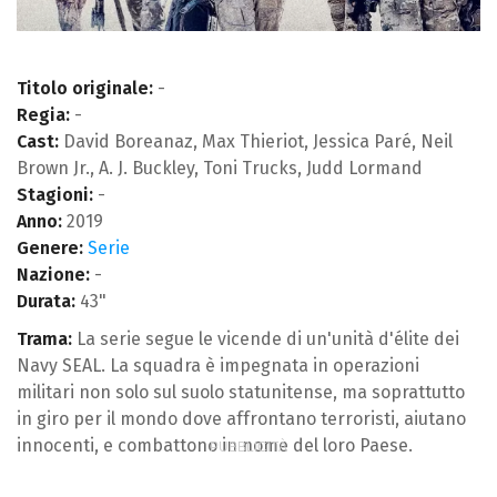
Titolo originale:
-
Regia:
-
Cast:
David Boreanaz, Max Thieriot, Jessica Paré, Neil
Brown Jr., A. J. Buckley, Toni Trucks, Judd Lormand
Stagioni:
-
Anno:
2019
Genere:
Serie
Nazione:
-
Durata:
43"
Trama:
La serie segue le vicende di un'unità d'élite dei
Navy SEAL. La squadra è impegnata in operazioni
militari non solo sul suolo statunitense, ma soprattutto
in giro per il mondo dove affrontano terroristi, aiutano
innocenti, e combattono in nome del loro Paese.