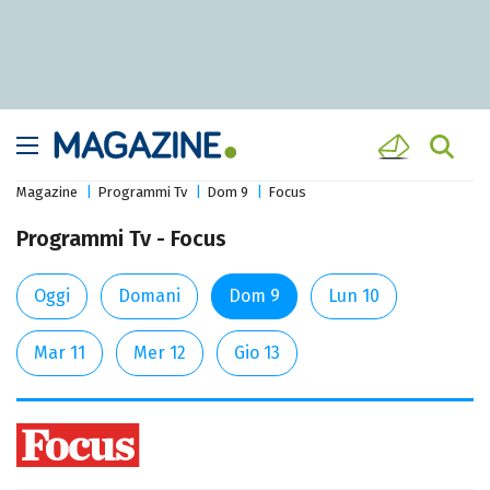
Magazine
Programmi Tv
Dom 9
Focus
Programmi Tv - Focus
Oggi
Domani
Dom 9
Lun 10
Mar 11
Mer 12
Gio 13