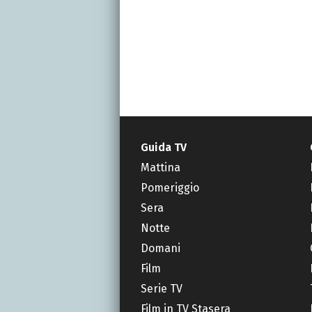
Guida TV
Mattina
Pomeriggio
Sera
Notte
Domani
Film
Serie TV
Film in TV Stasera