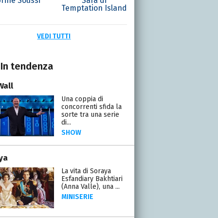
rine Soussi
Sara di
Temptation Island
VEDI TUTTI
In tendenza
Wall
Una coppia di
concorrenti sfida la
sorte tra una serie
di...
SHOW
ya
La vita di Soraya
Esfandiary Bakhtiari
(Anna Valle), una ...
MINISERIE