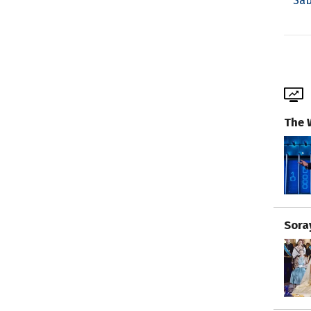
Sab
The 
Sora