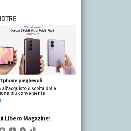
NDTRE
tphone pieghevoli
 all'acquisto e scelta della
ione più conveniente
I
i Libero Magazine: