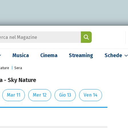
Musica
Cinema
Streaming
Schede
Nature
Sera
a - Sky Nature
Mar 11
Mer 12
Gio 13
Ven 14