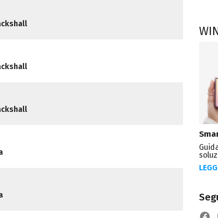
ackshall
WI
ackshall
ackshall
Smar
Guida
a
soluz
LEGG
a
Segu