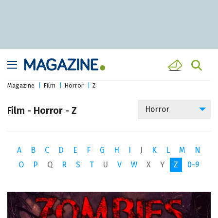
Magazine
Film
Horror
Z
Film - Horror - Z
Horror
A
B
C
D
E
F
G
H
I
J
K
L
M
N
O
P
Q
R
S
T
U
V
W
X
Y
Z
0-9