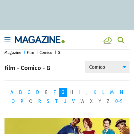
Magazine
Film
Comico
G
Film - Comico - G
Comico
A
B
C
D
E
F
G
H
I
J
K
L
M
N
O
P
Q
R
S
T
U
V
W
X
Y
Z
0-9