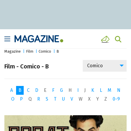
Magazine
Film
Comico
B
Film - Comico - B
Comico
A
B
C
D
E
F
G
H
I
J
K
L
M
N
O
P
Q
R
S
T
U
V
W
X
Y
Z
0-9