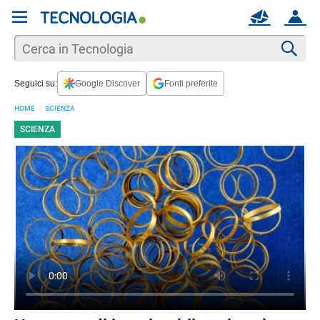
REGISTRATI
MAIL
ACCOUNT
Apri una nuova
MAIL
Cer
Seguici su:
Google Discover
Fonti preferite
AIUTO
HOME
SCIENZA
SCIENZA