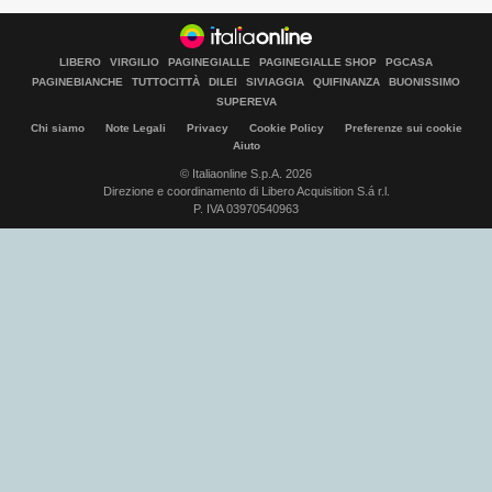
LIBERO
VIRGILIO
PAGINEGIALLE
PAGINEGIALLE SHOP
PGCASA
PAGINEBIANCHE
TUTTOCITTÀ
DILEI
SIVIAGGIA
QUIFINANZA
BUONISSIMO
SUPEREVA
Chi siamo
Note Legali
Privacy
Cookie Policy
Preferenze sui cookie
Aiuto
© Italiaonline S.p.A. 2026
Direzione e coordinamento di Libero Acquisition S.á r.l.
P. IVA 03970540963