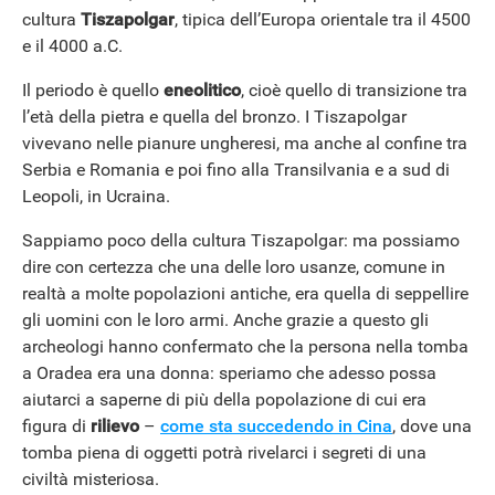
cultura
Tiszapolgar
, tipica dell’Europa orientale tra il 4500
e il 4000 a.C.
Il periodo è quello
eneolitico
, cioè quello di transizione tra
l’età della pietra e quella del bronzo. I Tiszapolgar
vivevano nelle pianure ungheresi, ma anche al confine tra
Serbia e Romania e poi fino alla Transilvania e a sud di
Leopoli, in Ucraina.
Sappiamo poco della cultura Tiszapolgar: ma possiamo
dire con certezza che una delle loro usanze, comune in
realtà a molte popolazioni antiche, era quella di seppellire
gli uomini con le loro armi. Anche grazie a questo gli
archeologi hanno confermato che la persona nella tomba
a Oradea era una donna: speriamo che adesso possa
aiutarci a saperne di più della popolazione di cui era
figura di
rilievo
–
come sta succedendo in Cina
, dove una
tomba piena di oggetti potrà rivelarci i segreti di una
civiltà misteriosa.