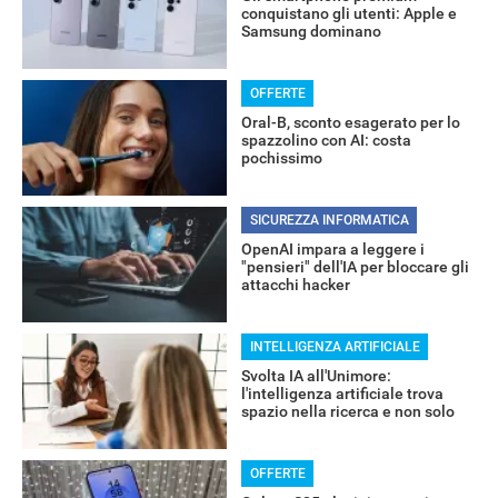
conquistano gli utenti: Apple e
Samsung dominano
OFFERTE
Oral-B, sconto esagerato per lo
spazzolino con AI: costa
pochissimo
SICUREZZA INFORMATICA
OpenAI impara a leggere i
"pensieri" dell'IA per bloccare gli
attacchi hacker
INTELLIGENZA ARTIFICIALE
Svolta IA all'Unimore:
l'intelligenza artificiale trova
spazio nella ricerca e non solo
OFFERTE