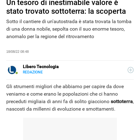
Un tesoro di inestimabile valore è
stato trovato sottoterra: la scoperta
Sotto il cantiere di un'autostrada è stata trovata la tomba
di una donna nobile, sepolta con il suo enorme tesoro,
anomalo per la regione del ritrovamento
18/08/22 08:48
Libero Tecnologia
REDAZIONE
E-
Libero Tecnologia si occupa di tecnologia a 360°: novità e
MAIL
tendenze dal mondo tech, approfondimenti, guide e
Gli strumenti migliori che abbiamo per capire da dove
tutorial, per un pubblico di principianti e di esperti, di
veniamo e come erano le popolazioni che ci hanno
utenti privati, di PMI e professionisti. Qui trovate i nostri
preceduti migliaia di anni fa di solito giacciono
sottoterra
,
articoli sul mondo Android e Apple, app e social, audio e
video, smartphone e wearable, domotica e gadget.
nascosti da millenni di evoluzione e smottamenti.
NEWS