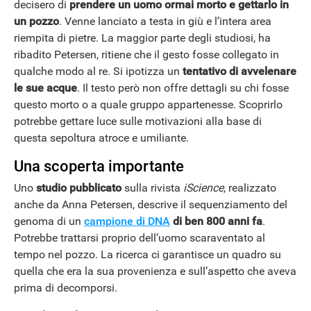
decisero di
prendere un uomo ormai morto e gettarlo in
un pozzo
. Venne lanciato a testa in giù e l’intera area
riempita di pietre. La maggior parte degli studiosi, ha
ribadito Petersen, ritiene che il gesto fosse collegato in
qualche modo al re. Si ipotizza un
tentativo di avvelenare
le sue acque
. Il testo però non offre dettagli su chi fosse
questo morto o a quale gruppo appartenesse. Scoprirlo
potrebbe gettare luce sulle motivazioni alla base di
questa sepoltura atroce e umiliante.
Una scoperta importante
Uno
studio pubblicato
sulla rivista
iScience
, realizzato
ANDROID
anche da Anna Petersen, descrive il sequenziamento del
genoma di un
campione di DNA
di ben 800 anni fa
.
Potrebbe trattarsi proprio dell’uomo scaraventato al
tempo nel pozzo. La ricerca ci garantisce un quadro su
quella che era la sua provenienza e sull’aspetto che aveva
prima di decomporsi.