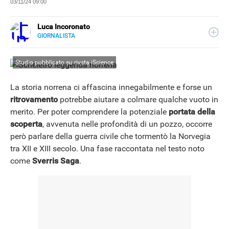
03/11/24 09:00
Luca Incoronato
GIORNALISTA
E-
Giornalista pubblicista ed esperto copywriter, ho
MAIL
accumulato esperienze in TV, redazioni giornalistiche
LINKEDIN
Studio pubblicato su rivsta iScience
fisiche e online, così come in TV, come autore, giornalista
e copywriter. Per Libero Tecnologia scrivo nella sezione
Scienza.
La storia norrena ci affascina innegabilmente e forse un
ritrovamento
potrebbe aiutare a colmare qualche vuoto in
merito. Per poter comprendere la potenziale
portata della
scoperta
, avvenuta nelle profondità di un pozzo, occorre
però parlare della guerra civile che tormentò la Norvegia
tra XII e XIII secolo. Una fase raccontata nel testo noto
come
Sverris Saga
.