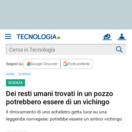
REGISTRATI
MAIL
ACCOUNT
Apri una nuova
MAIL
Cer
Seguici su:
Google Discover
Fonti preferite
AIUTO
HOME
SCIENZA
SCIENZA
Dei resti umani trovati in un pozzo
potrebbero essere di un vichingo
Il ritrovamento di uno scheletro getta luce su una
leggenda norvegese: potrebbe essere un antico vichingo