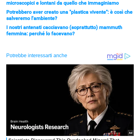
microscopici e lontani da quello che immaginiamo
Potrebbero aver creato una "plastica vivente": è così che
salveremo l'ambiente?
I nostri antenati cacciavano (soprattutto) mammuth
femmina: perché lo facevano?