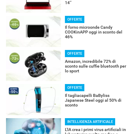
14’’
OFFERTE
Il forno microonde Candy
COOKinAPP oggi in sconto del
46%
OFFERTE
Amazon, incredibile 72% di
sconto sulle cuffie bluetooth per
lo sport
RECENSIONI
OFFERTE
Il tagliacapelli BaByliss
Japanese Steel oggi al 50% di
sconto
INTELLIGENZA ARTIFICIALE
L'IA crea i primi virus artificiali in