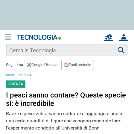
REGISTRATI
MAIL
ACCOUNT
Apri una nuova
MAIL
Cer
Seguici su:
Google Discover
Fonti preferite
AIUTO
HOME
SCIENZA
SCIENZA
I pesci sanno contare? Queste specie
sì: è incredibile
Razze e pesci zebra sanno sottrarre e aggiungere uno a
una certa quantità di figure che vengono mostrate loro:
l'esperimento condotto all'Università di Bonn