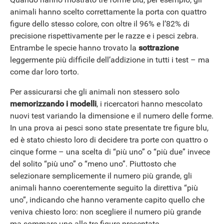
animali hanno scelto correttamente la porta con quattro
figure dello stesso colore, con oltre il 96% e l’82% di
precisione rispettivamente per le razze e i pesci zebra.
Entrambe le specie hanno trovato la
sottrazione
leggermente più difficile dell’addizione in tutti i test – ma
come dar loro torto.
Per assicurarsi che gli animali non stessero solo
memorizzando i modelli
, i ricercatori hanno mescolato
nuovi test variando la dimensione e il numero delle forme.
In una prova ai pesci sono state presentate tre figure blu,
ed è stato chiesto loro di decidere tra porte con quattro o
cinque forme – una scelta di “più uno” o “più due” invece
del solito “più uno” o “meno uno”. Piuttosto che
selezionare semplicemente il numero più grande, gli
animali hanno coerentemente seguito la direttiva “più
uno”, indicando che hanno veramente capito quello che
veniva chiesto loro: non scegliere il numero più grande
ma sommare uno alle tre figure presentate.