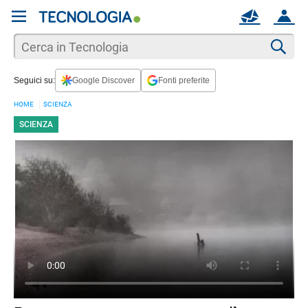
REGISTRATI
MAIL
ACCOUNT
Apri una nuova
MAIL
Cer
Seguici su:
Google Discover
Fonti preferite
AIUTO
HOME
SCIENZA
SCIENZA