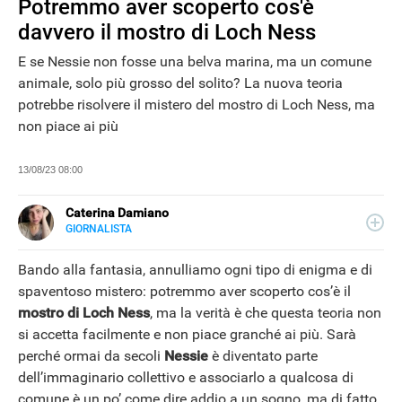
Potremmo aver scoperto cos'è
davvero il mostro di Loch Ness
E se Nessie non fosse una belva marina, ma un comune
animale, solo più grosso del solito? La nuova teoria
potrebbe risolvere il mistero del mostro di Loch Ness, ma
non piace ai più
13/08/23 08:00
Caterina Damiano
GIORNALISTA
E-
Giornalista, content editor e seo copywriter: per lavoro
MAIL
scrive e ottimizza i contenuti per i motori di ricerca. Dal
Bando alla fantasia, annulliamo ogni tipo di enigma e di
LINKEDIN
2022 collabora con Libero Tecnologia per la sezione
spaventoso mistero: potremmo aver scoperto cos’è il
Scienza.
mostro di Loch Ness
, ma la verità è che questa teoria non
NEWS
si accetta facilmente e non piace granché ai più. Sarà
perché ormai da secoli
Nessie
è diventato parte
dell’immaginario collettivo e associarlo a qualcosa di
comune è un po’ come dire addio a un sogno, ma di fatto