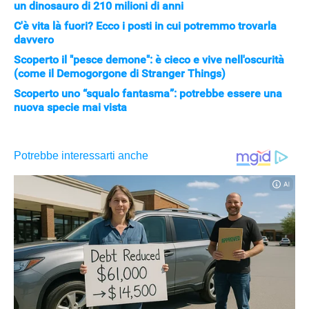
un dinosauro di 210 milioni di anni
C'è vita là fuori? Ecco i posti in cui potremmo trovarla
davvero
Scoperto il "pesce demone": è cieco e vive nell'oscurità
(come il Demogorgone di Stranger Things)
Scoperto uno “squalo fantasma”: potrebbe essere una
nuova specie mai vista
APPLE