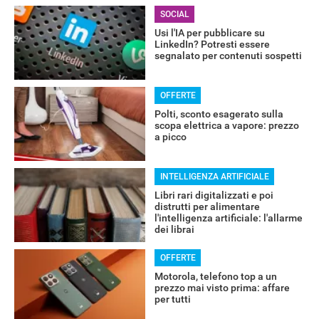
SOCIAL
RECENSIONI
Usi l'IA per pubblicare su
LinkedIn? Potresti essere
segnalato per contenuti sospetti
OFFERTE
Polti, sconto esagerato sulla
scopa elettrica a vapore: prezzo
a picco
INTELLIGENZA ARTIFICIALE
Libri rari digitalizzati e poi
distrutti per alimentare
l'intelligenza artificiale: l'allarme
dei librai
OFFERTE
Motorola, telefono top a un
prezzo mai visto prima: affare
per tutti