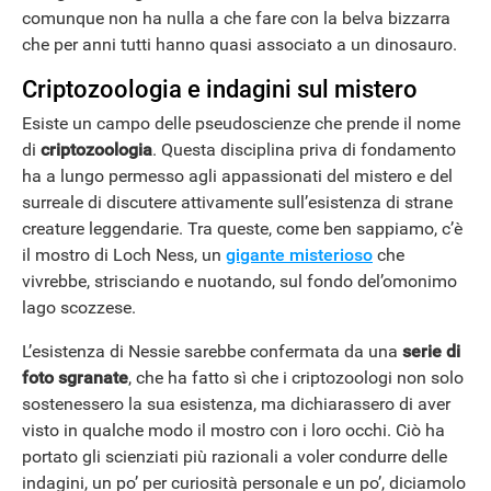
comunque non ha nulla a che fare con la belva bizzarra
che per anni tutti hanno quasi associato a un dinosauro.
Criptozoologia e indagini sul mistero
Esiste un campo delle pseudoscienze che prende il nome
di
criptozoologia
. Questa disciplina priva di fondamento
ha a lungo permesso agli appassionati del mistero e del
surreale di discutere attivamente sull’esistenza di strane
creature leggendarie. Tra queste, come ben sappiamo, c’è
il mostro di Loch Ness, un
gigante misterioso
che
vivrebbe, strisciando e nuotando, sul fondo del’omonimo
lago scozzese.
L’esistenza di Nessie sarebbe confermata da una
serie di
foto sgranate
, che ha fatto sì che i criptozoologi non solo
sostenessero la sua esistenza, ma dichiarassero di aver
visto in qualche modo il mostro con i loro occhi. Ciò ha
portato gli scienziati più razionali a voler condurre delle
indagini, un po’ per curiosità personale e un po’, diciamolo