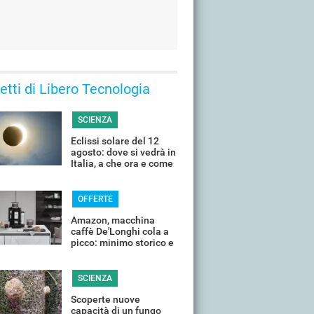
 letti di Libero Tecnologia
SCIENZA
Eclissi solare del 12
agosto: dove si vedrà in
Italia, a che ora e come
guardarla senza rischi
OFFERTE
Amazon, macchina
caffè De'Longhi cola a
picco: minimo storico e
sconti all'80%
SCIENZA
Scoperte nuove
capacità di un fungo