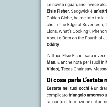
Le novità riguardano invece al
Elsie Fisher
. Sedgwick è
un’attr
Golden Globe, ha recitato tra le 
che in The Edge of Seventeen,
Lions, What’s Cooking?, Phenom
About e Born on the Fourth of Ju
Oddity
.
L’attrice Elsie Fisher sarà invec
Man
. È anche nota per i ruoli in
Video
), Texas Chainsaw Massac
Di cosa parla L’estate n
L’estate nei tuoi occhi
è un dra
complicato
triangolo amoroso
t
racconto di formazione sul primo