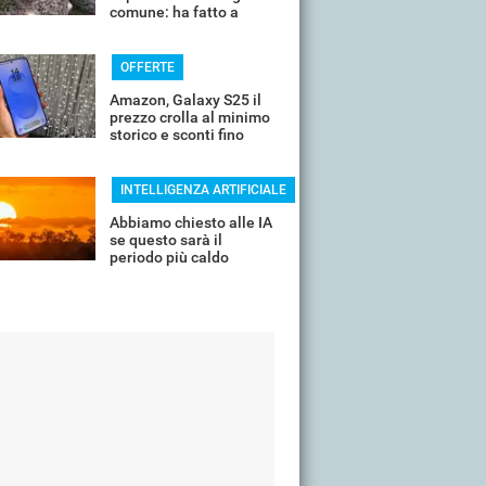
comune: ha fatto a
pezzi una plastica
quasi indistruttibile
OFFERTE
Amazon, Galaxy S25 il
prezzo crolla al minimo
storico e sconti fino
all'85%
INTELLIGENZA ARTIFICIALE
Abbiamo chiesto alle IA
se questo sarà il
periodo più caldo
dell'anno o non siamo
ancora salvi