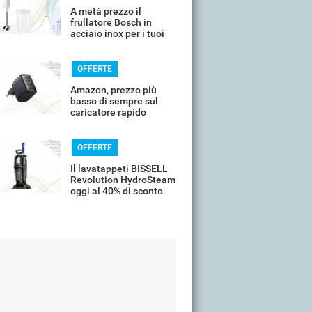
A metà prezzo il
frullatore Bosch in
acciaio inox per i tuoi
frullati
OFFERTE
Amazon, prezzo più
basso di sempre sul
caricatore rapido
universale
OFFERTE
Il lavatappeti BISSELL
Revolution HydroSteam
oggi al 40% di sconto