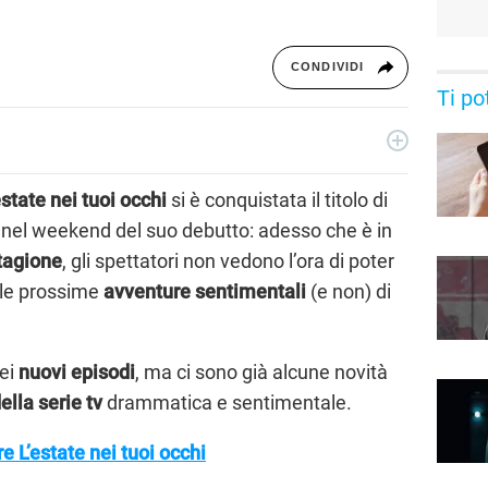
CONDIVIDI
Ti po
essionista e collabora con testate nazionali, online e
ive di serie tv, film e spettacolo.
state nei tuoi occhi
si è conquistata il titolo di
nel weekend del suo debutto: adesso che è in
tagione
, gli spettatori non vedono l’ora di poter
lle prossime
avventure sentimentali
(e non) di
dei
nuovi episodi
, ma ci sono già alcune novità
della serie tv
drammatica e sentimentale.
e L’estate nei tuoi occhi