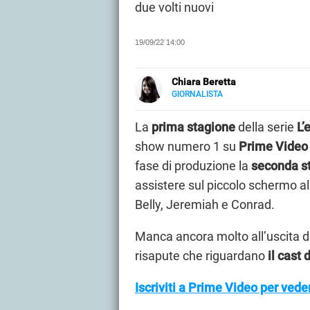
due volti nuovi
19/09/22 14:00
Chiara Beretta
GIORNALISTA
LINKEDIN
Chiara Beretta è giornalista prof
cartacee. Su Libero Tecnologia scr
La
prima stagione
della serie
L’e
show numero 1 su
Prime Video
fase di produzione la
seconda s
assistere sul piccolo schermo a
Belly, Jeremiah e Conrad.
Manca ancora molto all’uscita 
risapute che riguardano
il cast 
Iscriviti a Prime Video per veder