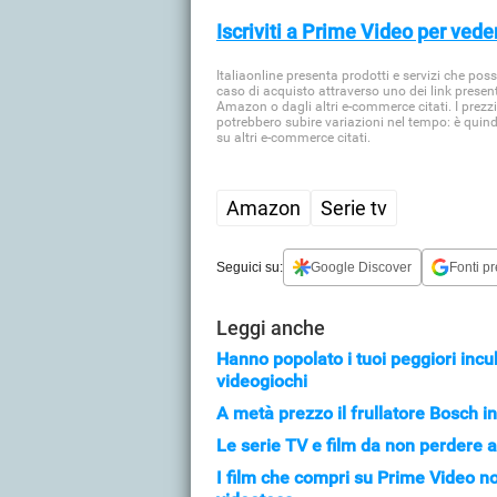
Iscriviti a Prime Video per veder
Italiaonline presenta prodotti e servizi che po
caso di acquisto attraverso uno dei link presen
Amazon o dagli altri e-commerce citati. I prezzi
potrebbero subire variazioni nel tempo: è quin
su altri e-commerce citati.
Amazon
Serie tv
Seguici su:
Google Discover
Fonti pr
Leggi anche
Hanno popolato i tuoi peggiori incubi
videogiochi
A metà prezzo il frullatore Bosch in 
Le serie TV e film da non perdere a
I film che compri su Prime Video n