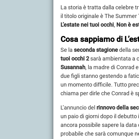
La storia è tratta dalla celebre 
il titolo originale è The Summer 
L’estate nei tuoi occhi
,
Non è es
Cosa sappiamo di L’est
Se la
seconda stagione
della ser
tuoi occhi 2
sarà ambientata a ci
Susannah
, la madre di Conrad 
due figli stanno gestendo a fatic
un momento difficile. Tutto pr
chiama per dirle che Conrad è sp
L’annuncio del
rinnovo della se
un paio di giorni dopo il debutt
ancora possibile sapere la data 
probabile che sarà comunque nel