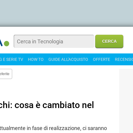
 E SERIE TV
HOW TO
GUIDE ALL'ACQUISTO
OFFERTE
RECENSI
eferite
cchi: cosa è cambiato nel
tualmente in fase di realizzazione, ci saranno