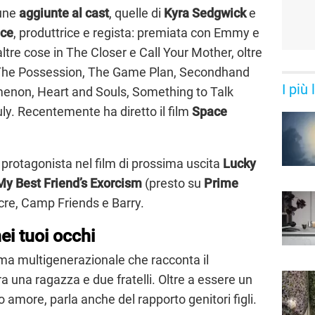
cune
aggiunte al cast
, quelle di
Kyra Sedgwick
e
ice
, produttrice e regista: premiata con Emmy e
altre cose in The Closer e Call Your Mother, oltre
 The Possession, The Game Plan, Secondhand
I più
enon, Heart and Souls, Something to Talk
ly. Recentemente ha diretto il film
Space
e protagonista nel film di prossima uscita
Lucky
My Best Friend’s Exorcism
(presto su
Prime
re, Camp Friends e Barry.
ei tuoi occhi
ma multigenerazionale che racconta il
ra una ragazza e due fratelli. Oltre a essere un
 amore, parla anche del rapporto genitori figli.