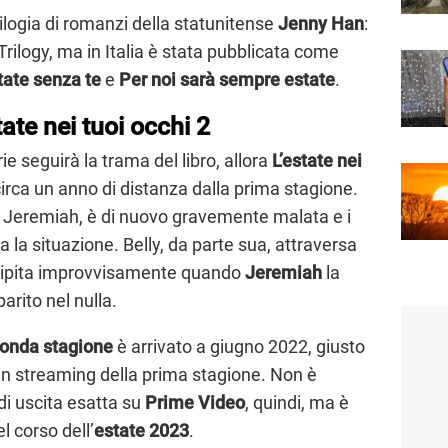
trilogia di romanzi della statunitense
Jenny Han
:
Trilogy, ma in Italia è stata pubblicata come
tate senza te
e
Per noi sarà sempre estate
.
ate nei tuoi occhi 2
ie seguirà la trama del libro, allora
L’estate nei
rca un anno di distanza dalla prima stagione.
e Jeremiah, è di nuovo gravemente malata e i
a la situazione. Belly, da parte sua, attraversa
ecipita improvvisamente quando
Jeremiah
la
arito nel nulla.
conda stagione
è arrivato a giugno 2022, giusto
o in streaming della prima stagione. Non è
di uscita esatta su
Prime Video
, quindi, ma è
 corso dell’
estate 2023
.