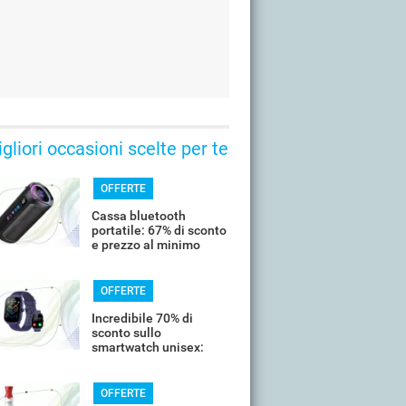
gliori occasioni scelte per te
OFFERTE
Cassa bluetooth
portatile: 67% di sconto
e prezzo al minimo
storico
OFFERTE
Incredibile 70% di
sconto sullo
smartwatch unisex:
costa meno di 20€
OFFERTE