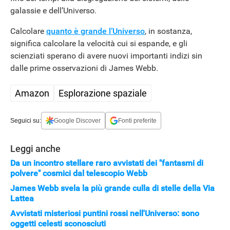
galassie e dell’Universo.
Calcolare
quanto è grande l’Universo
, in sostanza,
APPLE
significa calcolare la velocità cui si espande, e gli
scienziati sperano di avere nuovi importanti indizi sin
dalle prime osservazioni di James Webb.
Amazon
Esplorazione spaziale
Seguici su:
Google Discover
Fonti preferite
Leggi anche
Da un incontro stellare raro avvistati dei "fantasmi di
polvere" cosmici dal telescopio Webb
James Webb svela la più grande culla di stelle della Via
Lattea
Avvistati misteriosi puntini rossi nell'Universo: sono
oggetti celesti sconosciuti