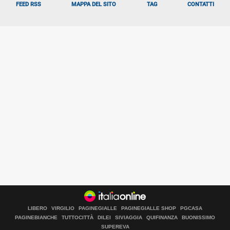
FEED RSS
MAPPA DEL SITO
TAG
CONTATTI
LIBERO
VIRGILIO
PAGINEGIALLE
PAGINEGIALLE SHOP
PGCASA
PAGINEBIANCHE
TUTTOCITTÀ
DILEI
SIVIAGGIA
QUIFINANZA
BUONISSIMO
Libero Tecnologia è un prodotto Italiaonline
SUPEREVA