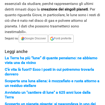
essenziali da studiare, perché rappresentano gli ultimi
detriti rimasti dopo la
creazione dei singoli pianeti
. Per
quanto riguarda Giove, in particolare, le lune sono i resti di
ciò che è nato nel disco di gas e polvere attorno al
pianeta. I dati che possono trasmetterci sono
inestimabili».
Seguici su:
Google Discover
Fonti preferite
Leggi anche
La Terra ha più “lune” di quante pensiamo: ne abbiamo
APPLE
vista una da vicino
C'è vita là fuori? Ecco i posti in cui potremmo trovarla
davvero
Scoperta una luna aliena: è mozzafiato e ruota attorno a
un residuo stellare
Avvistato un "cantiere di lune" a 625 anni luce dalla
Terra
Scoperto un pianeta gigante: si nascondeva in uno dei