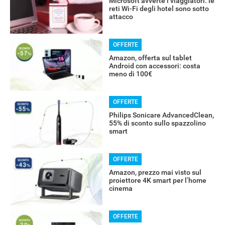
Microsoft avverte i viaggiatori: le
reti Wi-Fi degli hotel sono sotto
attacco
OFFERTE
Amazon, offerta sul tablet
Android con accessori: costa
meno di 100€
OFFERTE
Philips Sonicare AdvancedClean,
55% di sconto sullo spazzolino
smart
OFFERTE
Amazon, prezzo mai visto sul
proiettore 4K smart per l’home
cinema
OFFERTE
RECENSIONI