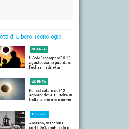
 letti di Libero Tecnologia
SCIENZA
Il Sole "scompare" il 12
agosto: come guardare
l'eclissi in diretta
streaming dall'Italia
SCIENZA
Eclissi solare del 12
agosto: dove si vedrà in
Italia, a che ora e come
guardarla senza rischi
OFFERTE
Amazon, macchina
caffè De'Longhi cola a