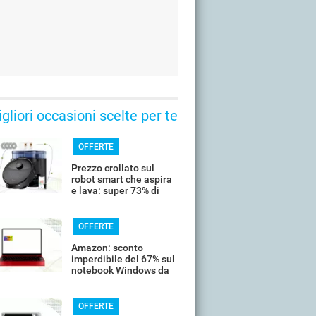
gliori occasioni scelte per te
OFFERTE
Prezzo crollato sul
robot smart che aspira
e lava: super 73% di
sconto
OFFERTE
Amazon: sconto
imperdibile del 67% sul
notebook Windows da
14’’
OFFERTE