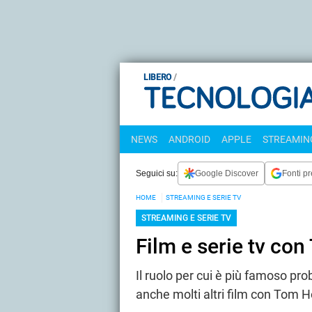
LIBERO
NEWS
ANDROID
APPLE
STREAMING
Seguici su:
Google Discover
Fonti pr
HOME
STREAMING E SERIE TV
STREAMING E SERIE TV
Film e serie tv co
Il ruolo per cui è più famoso pr
anche molti altri film con Tom 