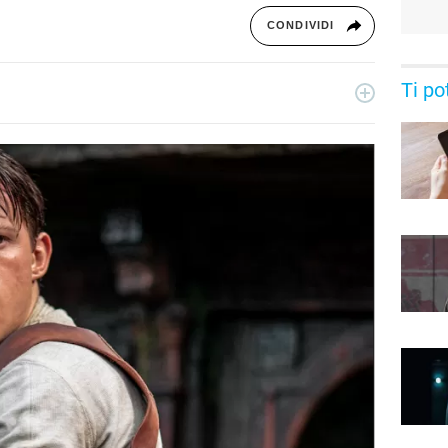
CONDIVIDI
Ti po
essionista e collabora con testate nazionali, online e
ive di serie tv, film e spettacolo.