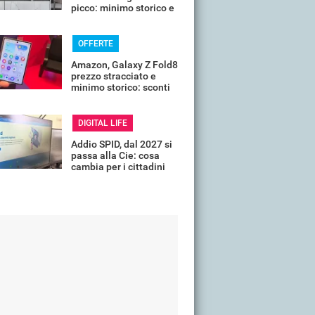
picco: minimo storico e
sconti all'80%
OFFERTE
Amazon, Galaxy Z Fold8
prezzo stracciato e
minimo storico: sconti
all'85%
DIGITAL LIFE
Addio SPID, dal 2027 si
passa alla Cie: cosa
cambia per i cittadini