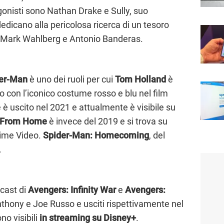
agonisti sono Nathan Drake e Sully, suo
dicano alla pericolosa ricerca di un tesoro
e Mark Wahlberg e Antonio Banderas.
er-Man
è uno dei ruoli per cui
Tom Holland
è
con l’iconico costume rosso e blu nel film
e è uscito nel 2021 e attualmente è visibile su
r From Home
è invece del 2019 e si trova su
rime Video.
Spider-Man: Homecoming
, del
.
 cast di
Avengers: Infinity War
e
Avengers:
Anthony e Joe Russo e usciti rispettivamente nel
no visibili
in streaming su Disney+
.