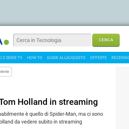
 E SERIE TV
HOW TO
GUIDE ALL'ACQUISTO
OFFERTE
RECENSI
eferite
n Tom Holland in streaming
obabilmente è quello di Spider-Man, ma ci sono
Holland da vedere subito in streaming