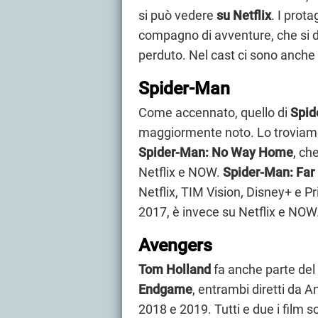
si può vedere
su Netflix
. I prot
compagno di avventure, che si de
perduto. Nel cast ci sono anch
Spider-Man
Come accennato, quello di
Spid
maggiormente noto. Lo troviamo 
Spider-Man: No Way Home
, ch
Netflix e NOW.
Spider-Man: Fa
Netflix, TIM Vision, Disney+ e P
2017, è invece su Netflix e NOW
Avengers
Tom Holland
fa anche parte del
Endgame
, entrambi diretti da 
2018 e 2019. Tutti e due i film so