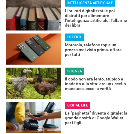
INTELLIGENZA ARTIFICIALE
Libri rari digitalizzati e poi
distrutti per alimentare
l'intelligenza artificiale: l'allarme
dei librai
OFFERTE
Motorola, telefono top a un
prezzo mai visto prima: affare
per tutti
SCIENZA
Il dodo non era lento, stupido e
inadatto alla vita: era un uccello
maestoso, ecco la verità
DIGITAL LIFE
La "paghetta" diventa digitale: la
grande novità di Google Wallet
per i figli