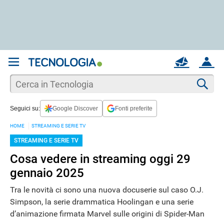
REGISTRATI
MAIL
ACCOUNT
Apri una nuova
MAIL
Cer
Seguici su:
Google Discover
Fonti preferite
AIUTO
HOME
STREAMING E SERIE TV
STREAMING E SERIE TV
Cosa vedere in streaming oggi 29
gennaio 2025
Tra le novità ci sono una nuova docuserie sul caso O.J.
Simpson, la serie drammatica Hoolingan e una serie
d’animazione firmata Marvel sulle origini di Spider-Man