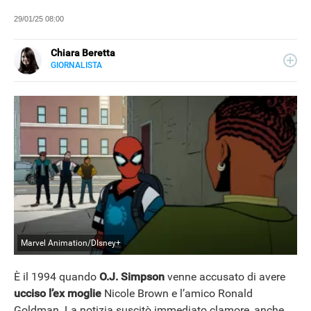
29/01/25 08:00
Chiara Beretta
GIORNALISTA
LINKEDIN
Chiara Beretta è giornalista professionista e collabora
con testate nazionali, online e cartacee. Su Libero
Tecnologia scrive di serie tv, film e spettacolo.
Marvel Animation/DIsney+
È il 1994 quando
O.J. Simpson
venne accusato di avere
ucciso l’ex moglie
Nicole Brown e l’amico Ronald
Goldman. La notizia suscitò immediato clamore, anche