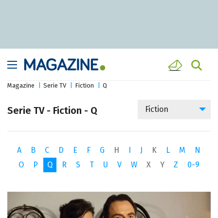
Magazine
Serie TV
Fiction
Q
Serie TV - Fiction - Q
Fiction
A
B
C
D
E
F
G
H
I
J
K
L
M
N
O
P
Q
R
S
T
U
V
W
X
Y
Z
0-9