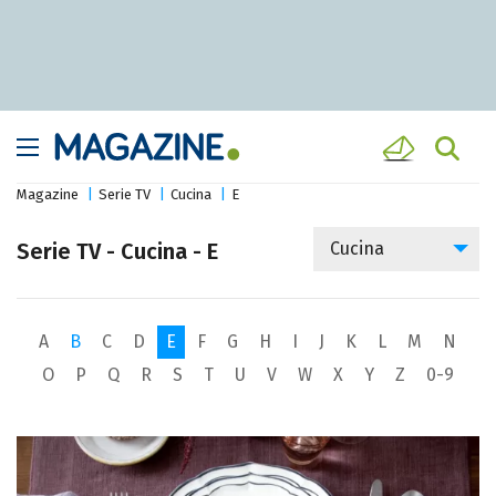
Magazine
Serie TV
Cucina
E
Serie TV - Cucina - E
Cucina
A
B
C
D
E
F
G
H
I
J
K
L
M
N
O
P
Q
R
S
T
U
V
W
X
Y
Z
0-9