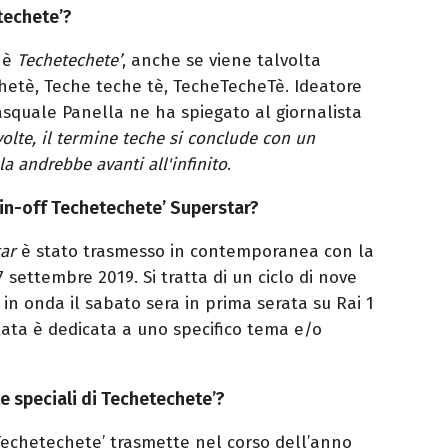
techete’?
a è
Techetechete’
, anche se viene talvolta
echetè, Teche teche tè, TecheTecheTè. Ideatore
Pasquale Panella ne ha spiegato al giornalista
volte, il termine teche
si conclude con un
la andrebbe avanti all'infinito
.
in-off Techetechete’ Superstar?
ar
è stato trasmesso in contemporanea con la
 settembre 2019. Si tratta di un ciclo di nove
 in onda il sabato sera in prima serata su Rai 1
tata è dedicata a uno specifico tema e/o
 speciali di Techetechete’?
 Techetechete’ trasmette nel corso dell’anno