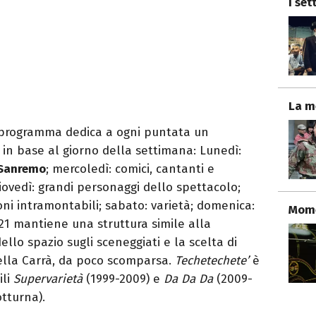
I set
La m
 programma dedica a ogni puntata un
in base al giorno della settimana: Lunedì:
i Sanremo
; mercoledì: comici, cantanti e
 giovedì: grandi personaggi dello spettacolo;
oni intramontabili; sabato: varietà; domenica:
Mome
021 mantiene una struttura simile alla
llo spazio sugli sceneggiati e la scelta di
ella Carrà, da poco scomparsa.
Techetechete’
è
ili
Supervarietà
(1999-2009) e
Da Da Da
(2009-
otturna).