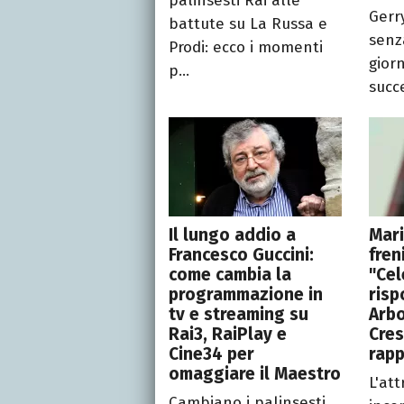
palinsesti Rai alle
Gerry
battute su La Russa e
senza
Prodi: ecco i momenti
giorn
p...
succe
Il lungo addio a
Mari
Francesco Guccini:
fren
come cambia la
"Cel
programmazione in
risp
tv e streaming su
Arbo
Rai3, RaiPlay e
Cres
Cine34 per
rapp
omaggiare il Maestro
L'att
Cambiano i palinsesti