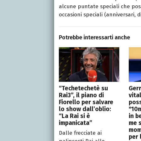
alcune puntate speciali che poss
occasioni speciali (anniversari, di
Potrebbe interessarti anche
“Techetechetè su
Gerr
Rai3”, il piano di
vita
Fiorello per salvare
poss
lo show dall’oblio:
"10m
“La Rai si è
in b
impanicata”
me s
mom
Dalle frecciate ai
per 