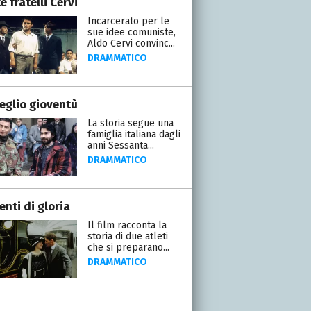
te fratelli Cervi
Incarcerato per le
sue idee comuniste,
Aldo Cervi convinc...
DRAMMATICO
eglio gioventù
La storia segue una
famiglia italiana dagli
anni Sessanta...
DRAMMATICO
nti di gloria
Il film racconta la
storia di due atleti
che si preparano...
DRAMMATICO