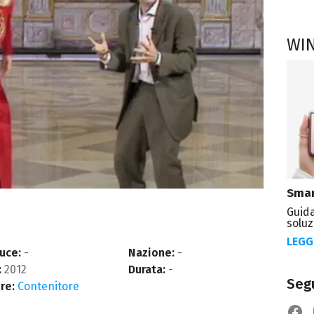
WI
Smar
Guida
soluz
LEGG
uce:
-
Nazione:
-
:
2012
Durata:
-
Segu
re:
Contenitore