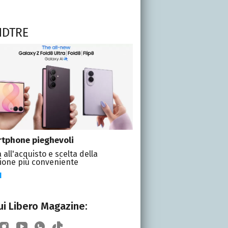
NDTRE
tphone pieghevoli
 all'acquisto e scelta della
ione più conveniente
I
i Libero Magazine: