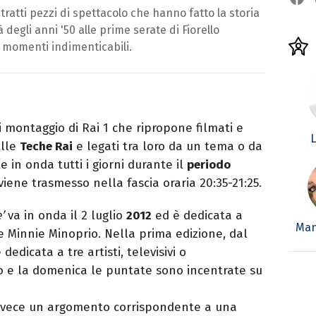
ratti pezzi di spettacolo che hanno fatto la storia
à degli anni '50 alle prime serate di Fiorello
 momenti indimenticabili.
montaggio di Rai 1 che ripropone filmati e
L
alle
Teche Rai
e legati tra loro da un tema o da
in onda tutti i giorni durante il
periodo
 viene trasmesso nella fascia oraria 20:35-21:25.
’
va in onda il 2 luglio
2012
ed è dedicata a
Man
e Minnie Minoprio. Nella prima edizione, dal
edicata a tre artisti, televisivi o
to e la domenica le puntate sono incentrate su
invece un argomento corrispondente a una