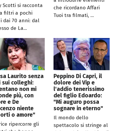
a introdurre elementi
 Scotti si racconta
che ricordano Affari
 filtri a pochi
Tuoi tra filmati, ...
i dai 70 anni: dal
sso de La...
sa Laurito senza
Peppino Di Capri, il
i sui colleghi:
dolore dei Vip e
entano non mi
l'addio tenerissimo
onde più, con
del figlio Edoardo:
re e De
"Mi auguro possa
cenzo niente
sognare in eterno"
orti o amore"
Il mondo dello
rice ripercorre gli
spettacolo si stringe al