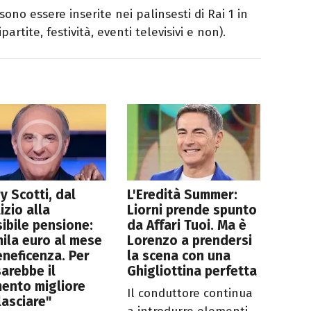
ono essere inserite nei palinsesti di Rai 1 in
partite, festività, eventi televisivi e non).
y Scotti, dal
L'Eredità Summer:
lizio alla
Liorni prende spunto
ibile pensione:
da Affari Tuoi. Ma è
ila euro al mese
Lorenzo a prendersi
eneficenza. Per
la scena con una
arebbe il
Ghigliottina perfetta
ento migliore
Il conduttore continua
lasciare"