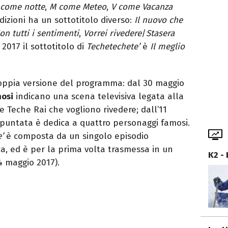
 come notte
,
M come Meteo
,
V come Vacanza
izioni ha un sottotitolo diverso:
Il nuovo che
on tutti i sentimenti
,
Vorrei rivedere
/
Stasera
 2017 il sottotitolo di
Techetechete’
è
Il meglio
oppia versione del programma: dal 30 maggio
osi
indicano una scena televisiva legata alla
 Teche Rai che vogliono rivedere; dall’11
i puntata è dedica a quattro personaggi famosi.
e’
è composta da un singolo episodio
a, ed è per la prima volta trasmessa in un
K2 -
4 maggio 2017).