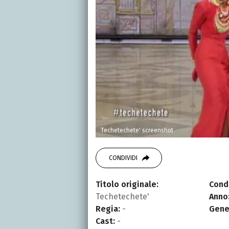
Techetechete' screenshot
CONDIVIDI
Titolo originale:
Cond
Techetechete'
Anno
Regia:
-
Gene
Cast:
-