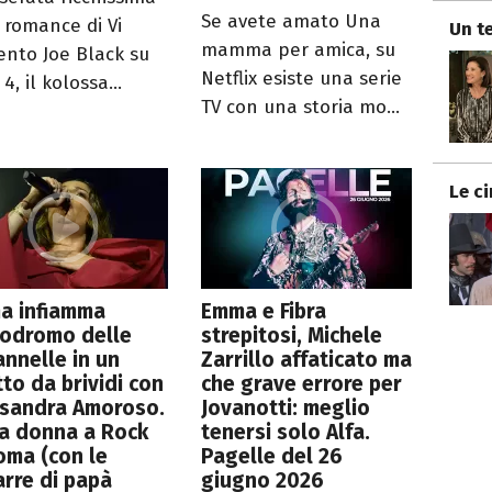
Se avete amato Una
l romance di Vi
Un te
mamma per amica, su
ento Joe Black su
Netflix esiste una serie
4, il kolossa...
TV con una storia mo...
Le c
a infiamma
Emma e Fibra
podromo delle
strepitosi, Michele
nnelle in un
Zarrillo affaticato ma
to da brividi con
che grave errore per
ssandra Amoroso.
Jovanotti: meglio
a donna a Rock
tenersi solo Alfa.
oma (con le
Pagelle del 26
arre di papà
giugno 2026