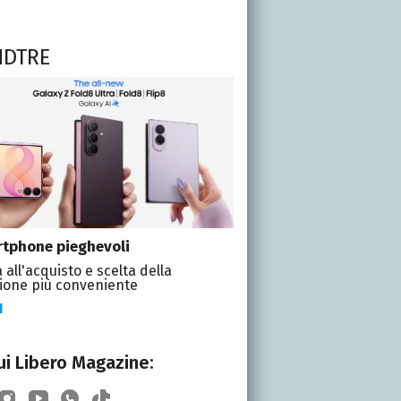
NDTRE
tphone pieghevoli
 all'acquisto e scelta della
ione più conveniente
I
i Libero Magazine: