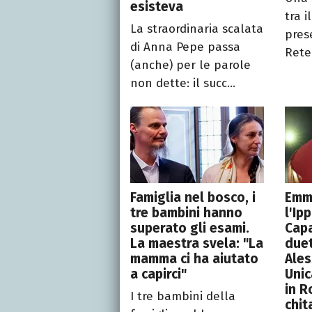
esisteva
tra i
La straordinaria scalata
pres
di Anna Pepe passa
Rete 
(anche) per le parole
non dette: il succ...
Famiglia nel bosco, i
Emm
tre bambini hanno
l'Ip
superato gli esami.
Capa
La maestra svela: "La
duet
mamma ci ha aiutato
Ale
a capirci"
Unic
in R
I tre bambini della
chit