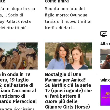
ate
come finirà
t'anni dopo la sua
Spunta una foto del
a, Il Socio di
figlio morto: Ovunque
ey Pollack resta
tu sia è il nuovo thriller
ei ritratti più...
Netflix di Harl...
Alla 
lm in onda in TV
Nostalgia di Una
era, 19 luglio
Mamma per Amica?
Winx
: dall'estate di
Su Netflix c'è la serie
tiano Caccamo al
Tv (quasi uguale) che
nticismo di
vi farà battere il
ardo Pieraccioni
cuore più delle
Gilmore Girls (forse)
serata ricchissima