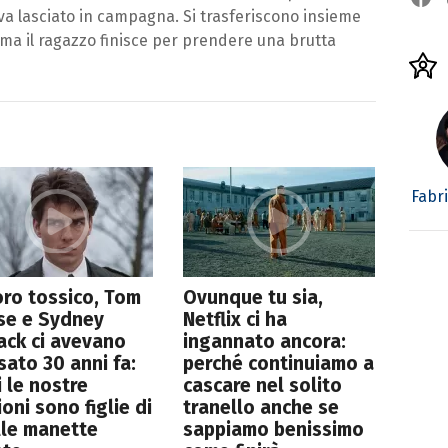
eva lasciato in campagna. Si trasferiscono insieme
 ma il ragazzo finisce per prendere una brutta
Fabr
ro tossico, Tom
Ovunque tu sia,
se e Sydney
Netflix ci ha
ack ci avevano
ingannato ancora:
sato 30 anni fa:
perché continuiamo a
 le nostre
cascare nel solito
ioni sono figlie di
tranello anche se
lle manette
sappiamo benissimo