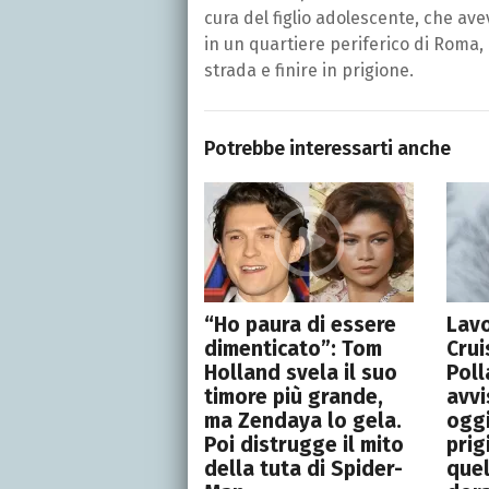
cura del figlio adolescente, che av
in un quartiere periferico di Roma,
strada e finire in prigione.
Potrebbe interessarti anche
“Ho paura di essere
Lavo
dimenticato”: Tom
Crui
Holland svela il suo
Poll
timore più grande,
avvi
ma Zendaya lo gela.
oggi
Poi distrugge il mito
prig
della tuta di Spider-
que