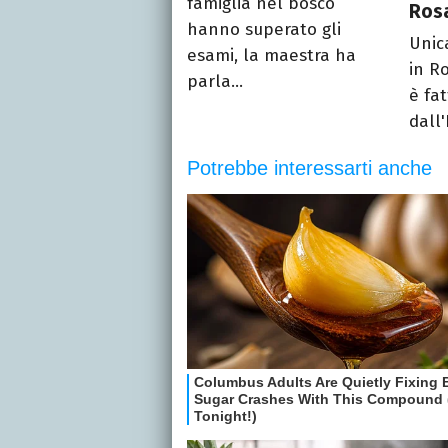
famiglia nel bosco
Rosa
hanno superato gli
Unic
esami, la maestra ha
in R
parla...
è fa
dall