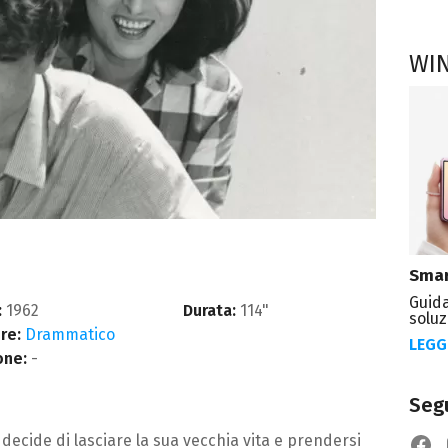
WI
Smar
Guida
:
1962
Durata:
114"
soluz
re:
Drammatico
LEGG
one:
-
Segu
decide di lasciare la sua vecchia vita e prendersi