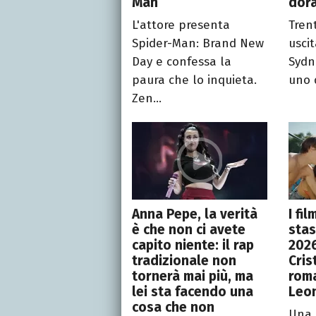
Man
dor
L'attore presenta
Tren
Spider-Man: Brand New
uscit
Day e confessa la
Sydn
paura che lo inquieta.
uno d
Zen...
Anna Pepe, la verità
I fi
è che non ci avete
stas
capito niente: il rap
2026
tradizionale non
Cris
tornerà mai più, ma
roma
lei sta facendo una
Leon
cosa che non
Una 