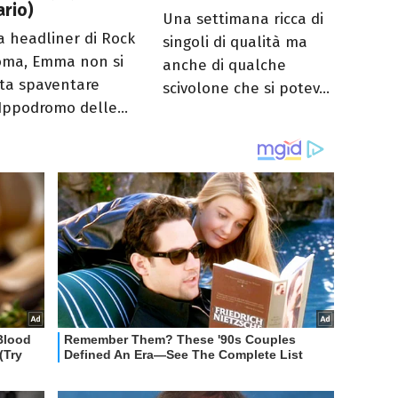
rio)
Una settimana ricca di
a headliner di Rock
singoli di qualità ma
oma, Emma non si
anche di qualche
tta spaventare
scivolone che si potev...
'Ippodromo delle...