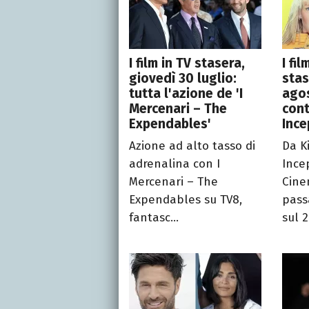
I film in TV stasera,
I fi
giovedì 30 luglio:
stas
tutta l'azione de 'I
agos
Mercenari – The
cont
Expendables'
Ince
Azione ad alto tasso di
Da Ki
adrenalina con I
Ince
Mercenari – The
Cine
Expendables su TV8,
pass
fantasc...
sul 2