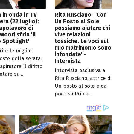
lm in onda in TV
Rita Rusciano: "Con
era (22 luglio):
Un Posto al Sole
apolavoro di
possiamo aiutare chi
wood sfida 'Il
vive relazioni
 Spotlight'
tossiche. Le voci sul
mio matrimonio sono
ite le migliori
infondate"-
oste della serata:
Intervista
ispiratore Il diritto
Intervista esclusiva a
ntare su...
Rita Rusciano, attrice di
Un posto al sole e da
poco su Prime...