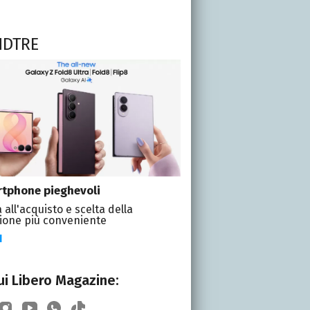
NDTRE
tphone pieghevoli
 all'acquisto e scelta della
ione più conveniente
I
i Libero Magazine: