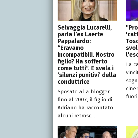
Selvaggia Lucarelli,
"Pro
parla l’ex Laerte
'cat
Pappalardo:
Tosc
“Eravamo
svo
incompatibili. Nostro
l'es
figlio? Ha sofferto
La c
come tutti”. E svela i
vinci
‘silenzi punitivi’ della
sogn
conduttrice
cine
Sposato alla blogger
fuori.
fino al 2007, il figlio di
Adriano ha raccontato
alcuni retrosc...