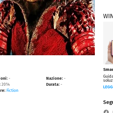
WI
Smar
Guida
oni:
-
Nazione:
-
soluz
:
2014
Durata:
-
LEGG
re:
Fiction
Segu