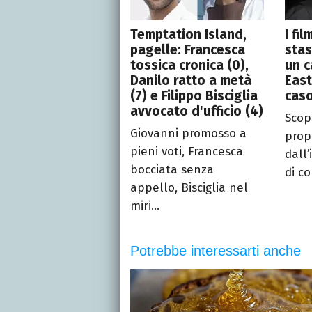
Temptation Island,
I fi
pagelle: Francesca
stas
tossica cronica (0),
un c
Danilo ratto a metà
East
(7) e Filippo Bisciglia
caso
avvocato d'ufficio (4)
Scopr
Giovanni promosso a
prop
pieni voti, Francesca
dall’
bocciata senza
di co
appello, Bisciglia nel
miri...