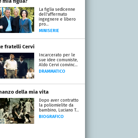
 mia figlia?
La figlia sedicenne
dell'affermato
ingegnere e libero
pro...
MINISERIE
te fratelli Cervi
Incarcerato per le
sue idee comuniste,
Aldo Cervi convinc...
DRAMMATICO
omanzo della mia vita
Dopo aver contratto
la poliomielite da
bambino, Luciano T...
BIOGRAFICO