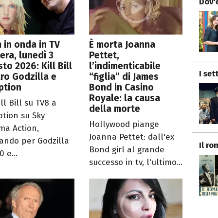
Dov'è
lm in onda in TV
È morta Joanna
era, lunedì 3
Pettet,
to 2026: Kill Bill
l’indimenticabile
I set
ro Godzilla e
“figlia” di James
ption
Bond in Casino
Royale: la causa
ll Bill su TV8 a
della morte
ption su Sky
Hollywood piange
ma Action,
Joanna Pettet: dall'ex
ando per Godzilla
Il r
Bond girl al grande
0 e...
successo in tv, l'ultimo...