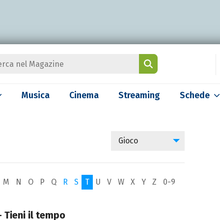
Musica
Cinema
Streaming
Schede
Gioco
M
N
O
P
Q
R
S
T
U
V
W
X
Y
Z
0-9
 - Tieni il tempo