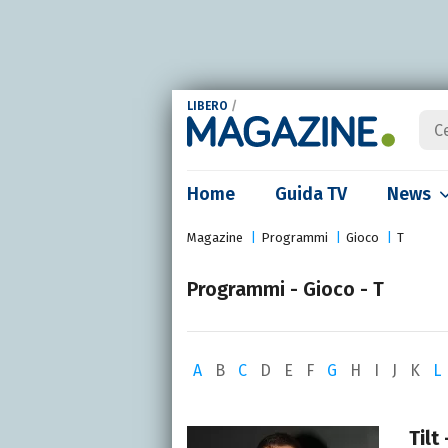
LIBERO
/
Home
Guida TV
News
Magazine
Programmi
Gioco
T
Programmi - Gioco - T
A
B
C
D
E
F
G
H
I
J
K
L
Tilt