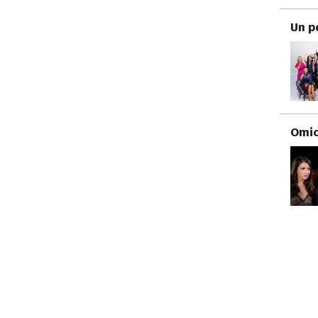
Un p
Omici