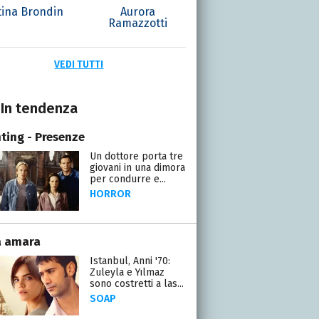
tina Brondin
Aurora
Ramazzotti
VEDI TUTTI
In tendenza
ting - Presenze
Un dottore porta tre
giovani in una dimora
per condurre e...
HORROR
a amara
Istanbul, Anni '70:
Zuleyla e Yılmaz
sono costretti a las...
SOAP