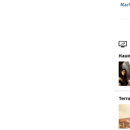
Mar
Haun
Terr