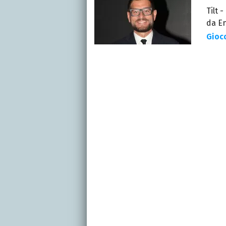
Tilt 
da En
Gioc