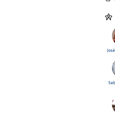
Jos
Sab