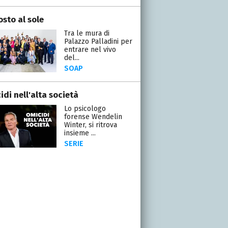
osto al sole
Tra le mura di
Palazzo Palladini per
entrare nel vivo
del...
SOAP
di nell'alta società
Lo psicologo
forense Wendelin
Winter, si ritrova
insieme ...
SERIE