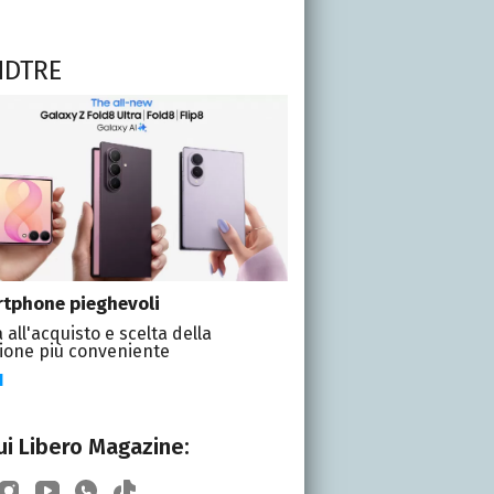
NDTRE
tphone pieghevoli
 all'acquisto e scelta della
ione più conveniente
I
i Libero Magazine: