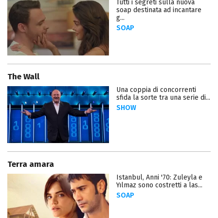
Tutti i segreti sulla nuova
soap destinata ad incantare
g...
SOAP
The Wall
Una coppia di concorrenti
sfida la sorte tra una serie di...
SHOW
Terra amara
Istanbul, Anni '70: Zuleyla e
Yılmaz sono costretti a las...
SOAP