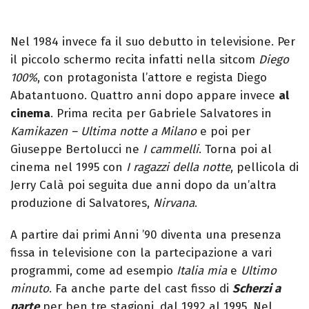
Nel 1984 invece fa il suo debutto in televisione. Per
il piccolo schermo recita infatti nella sitcom
Diego
100%
, con protagonista l’attore e regista Diego
Abatantuono. Quattro anni dopo appare invece
al
cinema
. Prima recita per Gabriele Salvatores in
Kamikazen – Ultima notte a Milano
e poi per
Giuseppe Bertolucci ne
I cammelli
. Torna poi al
cinema nel 1995 con
I ragazzi della notte
, pellicola di
Jerry Calà poi seguita due anni dopo da un’altra
produzione di Salvatores,
Nirvana
.
A partire dai primi Anni ’90 diventa una presenza
fissa in televisione con la partecipazione a vari
programmi, come ad esempio
Italia mia
e
Ultimo
minuto
. Fa anche parte del cast fisso di
Scherzi a
parte
per ben tre stagioni, dal 1992 al 1995. Nel