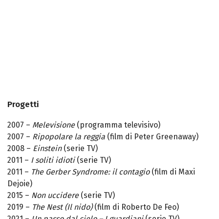
Progetti
2007 –
Melevisione
(programma televisivo)
2007 –
Ripopolare la reggia
(film di Peter Greenaway)
2008 –
Einstein
(serie TV)
2011 –
I soliti idioti
(serie TV)
2011 –
The Gerber Syndrome: il contagio
(film di Maxi
Dejoie)
2015 –
Non uccidere
(serie TV)
2019 –
The Nest (Il nido)
(film di Roberto De Feo)
2021 –
Un passo dal cielo – I guardiani
(serie TV)