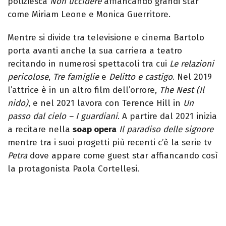
poliziesca
Non uccidere
affiancando grandi star
come Miriam Leone e Monica Guerritore.
Mentre si divide tra televisione e cinema Bartolo
porta avanti anche la sua carriera a teatro
recitando in numerosi spettacoli tra cui
Le relazioni
pericolose
,
Tre famiglie
e
Delitto e castigo
. Nel 2019
l’attrice è in un altro film dell’orrore,
The Nest (Il
nido)
, e nel 2021 lavora con Terence Hill in
Un
passo dal cielo – I guardiani
. A partire dal 2021 inizia
a recitare nella
soap opera
Il paradiso delle signore
mentre tra i suoi progetti più recenti c’è la serie tv
Petra
dove appare come guest star affiancando così
la protagonista Paola Cortellesi.