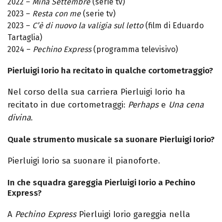
2022 –
Mina Settembre
(serie tv)
2023 –
Resta con me
(serie tv)
2023 –
C’è di nuovo la valigia sul letto
(film di Eduardo
Tartaglia)
2024 –
Pechino Express
(programma televisivo)
Pierluigi Iorio ha recitato in qualche cortometraggio?
Nel corso della sua carriera
Pierluigi Iorio ha
recitato in due cortometr
a
ggi:
P
e
rhaps
e
Una cena
divina
.
Quale strumento musicale sa suonare Pierluigi Iorio?
Pierluigi Iorio sa suonare il pianoforte.
In che squadra gareggia Pierluigi Iorio a Pechino
Express?
A
Pechino Express
Pierluigi Iorio gareggia nella