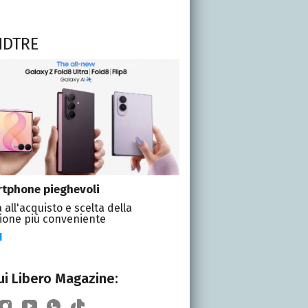
NDTRE
tphone pieghevoli
 all'acquisto e scelta della
ione più conveniente
I
i Libero Magazine: