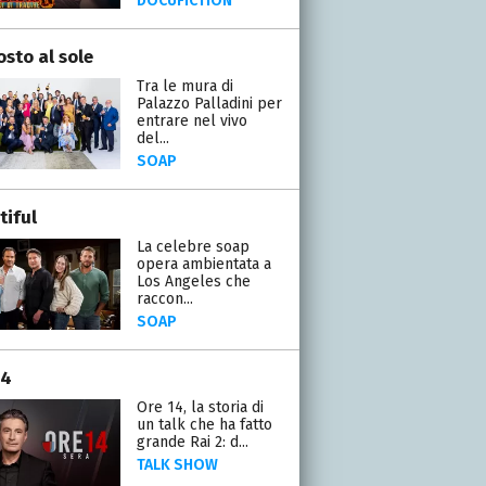
DOCUFICTION
osto al sole
Tra le mura di
Palazzo Palladini per
entrare nel vivo
del...
SOAP
tiful
La celebre soap
opera ambientata a
Los Angeles che
raccon...
SOAP
14
Ore 14, la storia di
un talk che ha fatto
grande Rai 2: d...
TALK SHOW