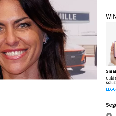
WI
Smar
Guida
soluz
LEGG
Segu