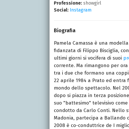
Professione:
showgirl
Social:
Instagram
Biografia
Pamela Camassa è una modella e
fidanzata di Filippo Bisciglia, co
ultimi giorni si vocifera di suoi
pr
corrente. Ma rimangono per ora s
tra i due che formano una copp
22 aprile 1984 a Prato ed entra 
mondo dello spettacolo. Nel 2002 
dopo si piazza in terza posizione
suo "battesimo" televisivo com
condotto da Carlo Conti. Nello s
Madonia, partecipa a Ballando co
2008 è co-conduttrice de I miglio