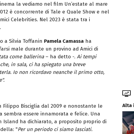
cinema la vediamo nel film Un’estate al mare
012 è concorrente di Tale e Quale Show e nel
mici Celebrities. Nel 2023 è stata tra i
.
o a Silvia Toffanin
Pamela Camassa
ha
 farsi male durante un provino ad Amici di
tata come ballerina
– ha detto -.
Ai tempi
che, in sala, ci ha spiegato una breve
eterla. Io non ricordavo neanche il primo otto,
e".
Alta 
Filippo Bisciglia dal 2009 e nonostante le
ppia sembra essere innamorata e felice. Una
n Island ha dichiarato, a proposito proprio di
ella: "
Per un periodo ci siamo lasciati.