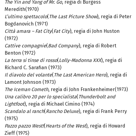
The Yin and Yang of Mr. Go
, regia di Burgess
Meredith(1970)
L’ultimo spettacolo
(
The Last Picture Show
), regia di Peter
Bogdanovich (1971)
Città amara – Fat City
(
Fat City
), regia di John Huston
(1972)
Cattive compagnie
(
Bad Company
), regia di Robert
Benton (1972)
La terra si tinse di rosso
(
Lolly-Madonna XXX
), regia di
Richard C. Sarafian (1973)
Il diavolo del volante
(
The Last American Hero
), regia di
Lamont Johnson (1973)
The Iceman Cometh
, regia di John Frankenheimer(1973)
Una calibro 20 per lo specialista
(
Thunderbolt and
Lightfoot
), regia di Michael Cimino (1974)
Scandalo al ranch
(
Rancho Deluxe
), regia di Frank Perry
(1975)
Pazzo pazzo West!
(
Hearts of the West
), regia di Howard
Zieff (1975)