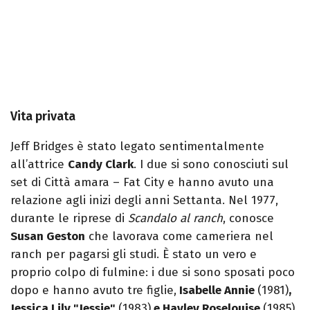
Vita privata
Jeff Bridges è stato legato sentimentalmente
all’attrice
Candy Clark
. I due si sono conosciuti sul
set di Città amara – Fat City e hanno avuto una
relazione agli inizi degli anni Settanta. Nel 1977,
durante le riprese di
Scandalo al ranch
, conosce
Susan Geston
che lavorava come cameriera nel
ranch per pagarsi gli studi. È stato un vero e
proprio colpo di fulmine: i due si sono sposati poco
dopo e hanno avuto tre figlie,
Isabelle Annie
(1981)
,
Jessica Lily "Jessie"
(1983)
e Hayley Roselouise
(1985).