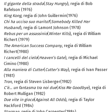
Il gigante della strada
(
Stay Hungry
), regia di Bob
Rafelson (1976)
King Kong
, regia di John Guillermin(1976)
Chi ha ucciso suo marito?
(
Somebody Killed Her
Husband
), regia di Lamont Johnson (1978)
Rebus per un assassinio
(
Winter Kills
), regia di William
Richert (1979)
The American Success Company
, regia di William
Richert(1980)
I cancelli del cielo
(
Heaven’s Gate
), regia di Michael
Cimino (1980)
Alla maniera di Cutter
(
Cutter’s Way
), regia di Ivan Passer
(1981)
Tron
, regia di Steven Lisberger(1982)
C’è… un fantasma tra noi due
(
Kiss Me Goodbye
), regia di
Robert Mulligan (1982)
Due vite in gioco
(
Against All Odds
), regia di Taylor
Hackford (1984)
Starman
, regia di John Carpenter(1984)