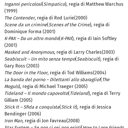
Inganni pericolosi
(
Simpatico
), regia di Matthew Warchus
(1999)
The Contender
, regia di Rod Lurie(2000)
Scene da un crimine
(
Scenes of the Crime
), regia di
Dominique Forma (2001)
K-PAX – Da un altro mondo
(
K-PAX
), regia di Iain Softley
(2001)
Masked and Anonymous
, regia di Larry Charles(2003)
Seabiscuit – Un mito senza tempo
(
Seabiscuit
), regia di
Gary Ross (2003)
The Door in the Floor
, regia di Tod Williams(2004)
La banda del porno – Dilettanti allo sbaraglio!
(
The
Moguls
), regia di Michael Traeger (2005)
Tideland – Il mondo capovolto
(
Tideland
), regia di Terry
Gilliam (2005)
Stick It – Sfida e conquista
(
Stick it
), regia di Jessica
Bendinger (2006)
Iron Man
, regia di Jon Favreau(2008)
Star System – Se non ci sei non esisti
(
How to Lose Friends