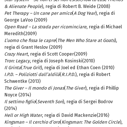
& Alienate People
), regia di Robert B. Weide (2008)
Pet Therapy – Un cane per amico
(
A Dog Year
), regia di
George LaVoo (2009)
Open Road – La strada per ricominciare
, regia di Michael
Meredith(2009)
L’uomo che fissa le capre
(
The Men Who Stare at Goats
),
regia di Grant Heslov (2009)
Crazy Heart
, regia di Scott Cooper(2009)
Tron: Legacy
, regia di Joseph Kosinski(2010)
Il Grinta
(
True Grit
), regia di Joel ed Ethan Coen (2010)
I.P.D. – Poliziotti dall’aldilà
(
R.I.P.D.
), regia di Robert
Schwentke (2013)
The Giver – Il mondo di Jonas
(
The Giver
), regia di Phillip
Noyce (2014)
Il settimo figlio
(
Seventh Son
), regia di Sergei Bodrov
(2014)
Hell or High Water
, regia di David Mackenzie(2016)
Kingsman – Il cerchio d’oro
(
Kingsman: The Golden Circle
),