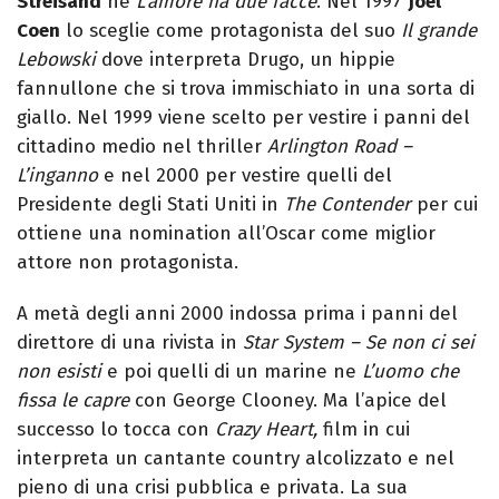
Streisand
ne
L’amore ha due facce
. Nel 1997
Joel
Coen
lo sceglie come protagonista del suo
Il grande
Lebowski
dove interpreta Drugo, un hippie
fannullone che si trova immischiato in una sorta di
giallo. Nel 1999 viene scelto per vestire i panni del
cittadino medio nel thriller
Arlington Road –
L’inganno
e nel 2000 per vestire quelli del
Presidente degli Stati Uniti in
The Contender
per cui
ottiene una nomination all’Oscar come miglior
attore non protagonista.
A metà degli anni 2000 indossa prima i panni del
direttore di una rivista in
Star System – Se non ci sei
non esisti
e poi quelli di un marine ne
L’uomo che
fissa le capre
con George Clooney. Ma l’apice del
successo lo tocca con
Crazy Heart,
film in cui
interpreta un cantante country alcolizzato e nel
pieno di una crisi pubblica e privata. La sua