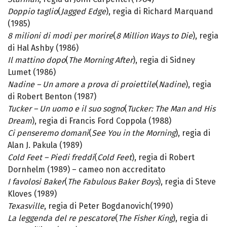
Doppio taglio
(
Jagged Edge
), regia di Richard Marquand
(1985)
8 milioni di modi per morire
(
8 Million Ways to Die
), regia
di Hal Ashby (1986)
Il mattino dopo
(
The Morning After
), regia di Sidney
Lumet (1986)
Nadine – Un amore a prova di proiettile
(
Nadine
), regia
di Robert Benton (1987)
Tucker – Un uomo e il suo sogno
(
Tucker: The Man and His
Dream
), regia di Francis Ford Coppola (1988)
Ci penseremo domani
(
See You in the Morning
), regia di
Alan J. Pakula (1989)
Cold Feet – Piedi freddi
(
Cold Feet
), regia di Robert
Dornhelm (1989) – cameo non accreditato
I favolosi Baker
(
The Fabulous Baker Boys
), regia di Steve
Kloves (1989)
Texasville
, regia di Peter Bogdanovich(1990)
La leggenda del re pescatore
(
The Fisher King
), regia di