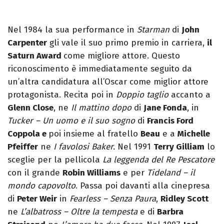
Nel 1984 la sua performance in
Starman
di
John
Carpenter
gli vale il suo primo premio in carriera,
il
Saturn Award
come migliore attore. Questo
riconoscimento è immediatamente seguito da
un’altra candidatura all’Oscar come miglior attore
protagonista. Recita poi in
Doppio taglio
accanto a
Glenn Close
, ne
Il mattino dopo
di
Jane Fonda
, in
Tucker – Un uomo e il suo sogno
di
Francis Ford
Coppola e
poi insieme al fratello
Beau
e a
Michelle
Pfeiffer
ne
I favolosi Baker.
Nel 1991
Terry Gilliam
lo
sceglie per la pellicola
La leggenda del Re Pescatore
con il grande
Robin Williams
e per
Tideland – il
mondo capovolto
. Passa poi davanti alla cinepresa
di
Peter Weir
in
Fearless – Senza Paura
,
Ridley Scott
ne
L’albatross – Oltre la tempesta
e di
Barbra