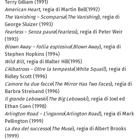
Terry Gilliam (1991)
American Heart
, regia di Martin Bell(1992)
The Vanishing – Scomparsa
(
The Vanishing
), regia di
George Sluizer (1993)
Fearless – Senza paura
(
Fearless
), regia di Peter Weir
(1993)
Blown Away – Follia esplosiva
(
Blown Away
), regia di
Stephen Hopkins (1994)
Wild Bill
, regia di Walter Hill(1995)
L’Albatross – Oltre la tempesta
(
White Squall
), regia di
Ridley Scott (1996)
L’amore ha due facce
(
The Mirror Has Two Faces
), regia di
Barbra Streisand (1996)
Il grande Lebowski
(
The Big Lebowski
), regia di Joel ed
Ethan Coen (1998)
Arlington Road – L’inganno
(
Arlington Road
), regia di Mark
Pellington (1999)
La dea del successo
(
The Muse
), regia di Albert Brooks
(1999)