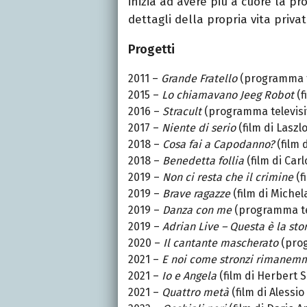
inizia ad avere più a cuore la pr
dettagli della propria vita privat
Progetti
2011 –
Grande Fratello
(programma t
2015 –
Lo chiamavano Jeeg Robot
(f
2016 –
Stracult
(programma televisi
2017 –
Niente di serio
(film di Laszl
2018 –
Cosa fai a Capodanno?
(film 
2018 –
Benedetta follia
(film di Car
2019 –
Non ci resta che il crimine
(f
2019 –
Brave ragazze
(film di Miche
2019 –
Danza con me
(programma te
2019 –
Adrian Live – Questa è la sto
2020 –
Il cantante mascherato
(prog
2021 –
E noi come stronzi rimanem
2021 –
Io e Angela
(film di Herbert 
2021 –
Quattro metà
(film di Alessio