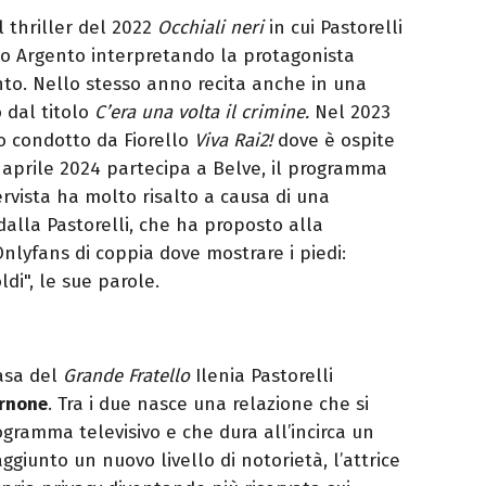
l thriller del 2022
Occhiali neri
in cui Pastorelli
rio Argento interpretando la protagonista
ento. Nello stesso anno recita anche in una
 dal titolo
C’era una volta il crimine.
Nel 2023
 condotto da Fiorello
Viva Rai2!
dove è ospite
16 aprile 2024 partecipa a Belve, il programma
ervista ha molto risalto a causa di una
alla Pastorelli, che ha proposto alla
Onlyfans di coppia dove mostrare i piedi:
di", le sue parole.
asa del
Grande Fratello
Ilenia Pastorelli
rnone
. Tra i due nasce una relazione che si
ogramma televisivo e che dura all’incirca un
giunto un nuovo livello di notorietà, l’attrice