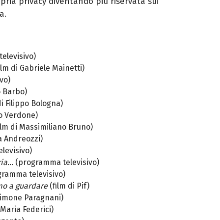
opria privacy diventando più riservata sui
a.
elevisivo)
ilm di Gabriele Mainetti)
vo)
o Barbo)
di Filippo Bologna)
lo Verdone)
ilm di Massimiliano Bruno)
la Andreozzi)
levisivo)
ria…
(programma televisivo)
ramma televisivo)
mo a guardare
(film di Pif)
Simone Paragnani)
 Maria Federici)