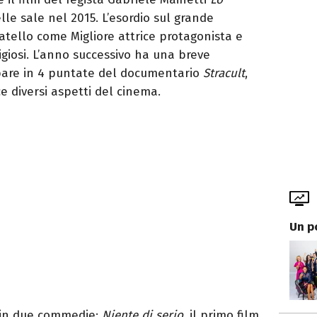
elle sale nel 2015. L’esordio sul grande
atello come Migliore attrice protagonista e
tigiosi. L’anno successivo ha una breve
pare in 4 puntate del documentario
Stracult
,
diversi aspetti del cinema.
Un p
 in due commedie:
Niente di serio
, il primo film