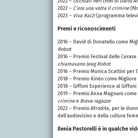
2022 –
Occhiali neri
(film di Dario A
2022 –
C’era una volta il crimine
(fi
2023 –
Viva Rai2!
(programma televi
Premi e riconoscimenti
2016 – David di Donatello come Mig
Robot
2016 – Premio Festival delle Cerase
chiamavano Jeeg Robot
2016 – Premio Monica Scattini per l
2018 – Premio Kinéo come Migliore 
2018 – Giffoni Experience al Giffoni 
2019 – Premio Anna Magnani come M
crimine
e
Brave ragazze
2022 – Premio Afrodite, per le donn
dell’audiovisivo e della cultura fem
Ilenia Pastorelli è in qualche v