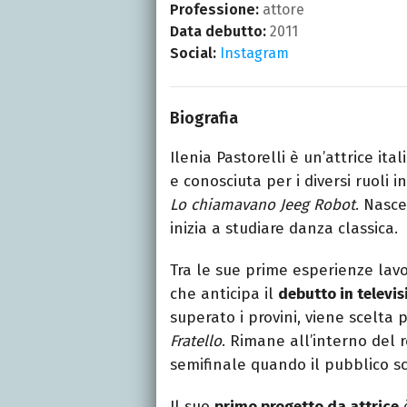
Professione:
attore
Data debutto:
2011
Social:
Instagram
Biografia
Ilenia Pastorelli è un’attrice it
e conosciuta per i diversi ruoli i
Lo chiamavano Jeeg Robot
. Nasce
inizia a studiare danza classica.
Tra le sue prime esperienze lav
che anticipa il
debutto in televis
superato i provini, viene scelta 
Fratello
. Rimane all’interno del r
semifinale quando il pubblico sc
Il suo
primo progetto da attrice
è