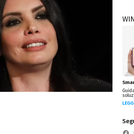
WI
Smar
Guida
soluz
LEGG
Segu