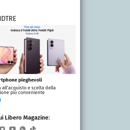
NDTRE
tphone pieghevoli
 all'acquisto e scelta della
ione più conveniente
I
i Libero Magazine: