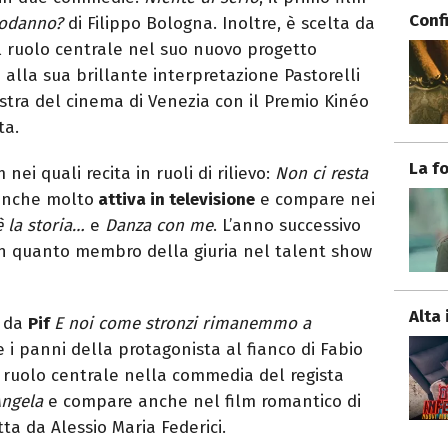
Conf
podanno?
di Filippo Bologna. Inoltre, è scelta da
l ruolo centrale nel suo nuovo progetto
e alla sua brillante interpretazione Pastorelli
stra del cinema di Venezia con il Premio Kinéo
ta.
La f
ei quali recita in ruoli di rilievo:
Non ci resta
 anche molto
attiva in televisione
e compare nei
 la storia…
e
Danza con me
. L’anno successivo
in quanto membro della giuria nel talent show
Alta 
o da
Pif
E noi come stronzi rimanemmo a
e i panni della protagonista al fianco di Fabio
l ruolo centrale nella commedia del regista
Angela
e compare anche nel film romantico di
tta da Alessio Maria Federici.