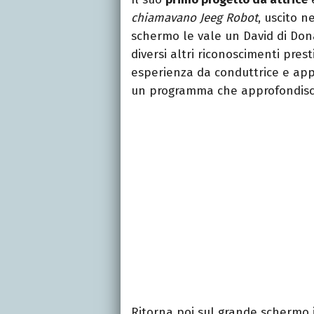
chiamavano Jeeg Robot
, uscito n
schermo le vale un David di Don
diversi altri riconoscimenti pres
esperienza da conduttrice e ap
un programma che approfondisce 
Ritorna poi sul grande schermo