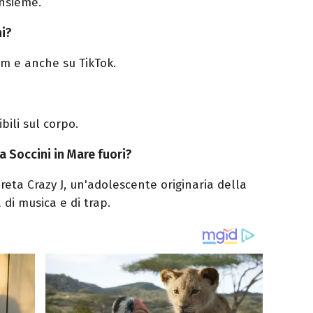
insieme.
ni?
am e anche su TikTok.
bili sul corpo.
a Soccini in Mare fuori?
reta Crazy J, un'adolescente
originaria
della
di musica e di trap.