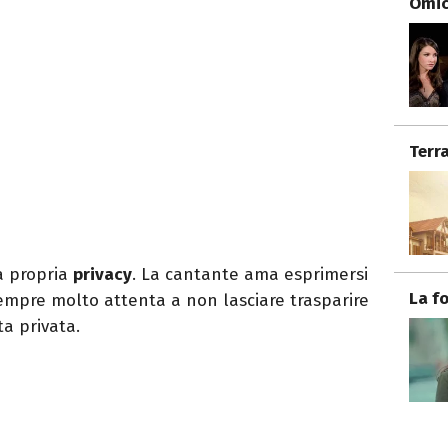
Omici
Terr
a propria
privacy
. La cantante ama esprimersi
La f
sempre molto attenta a non lasciare trasparire
ta privata.