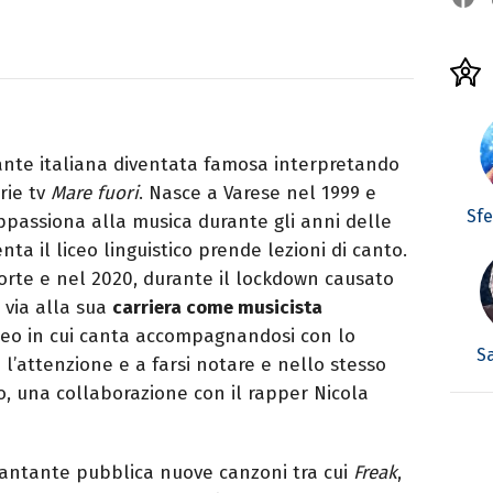
tante italiana diventata famosa interpretando
rie tv
Mare fuori
. Nasce a Varese nel 1999 e
Sf
ppassiona alla musica durante gli anni delle
ta il liceo linguistico prende lezioni di canto.
oforte e nel 2020, durante il lockdown causato
 via alla sua
carriera come musicista
ideo in cui canta accompagnandosi con lo
S
e l’attenzione e a farsi notare e nello stesso
lo, una collaborazione con il rapper Nicola
 cantante pubblica nuove canzoni tra cui
Freak
,