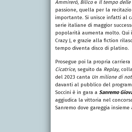
Ammirerò
,
Bilico
e
Il tempo delle
passione, quella per la recitazio
importante. Si unisce infatti al 
serie italiane di maggior success
popolarità aumenta molto. Qui i
Crazy J, e grazie alla fiction rilas
tempo diventa disco di platino.
Prosegue poi la propria carriera
Cicatrice
, seguito da
Replay
, col
del 2023 canta
Un milione di not
davanti al pubblico del progr
Soccini è in gara a
Sanremo Giov
aggiudica la vittoria nel concors
Sanremo dove gareggia insieme a