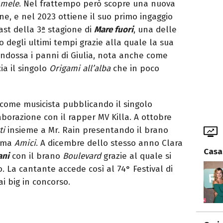
 mele
. Nel frattempo però scopre una nuova
ne, e nel 2023 ottiene il suo primo ingaggio
cast della 3ª stagione di
Mare fuori
, una delle
o degli ultimi tempi grazie alla quale la sua
ndossa i panni di Giulia, nota anche come
cia il singolo
Origami all’alba
che in poco
 come musicista pubblicando il singolo
laborazione con il rapper MV Killa. A ottobre
ti
insieme a Mr. Rain presentando il brano
amma
Amici
. A dicembre dello stesso anno Clara
Casa
ani
con il brano
Boulevard
grazie al quale si
o. La cantante accede così al 74° Festival di
i big in concorso.