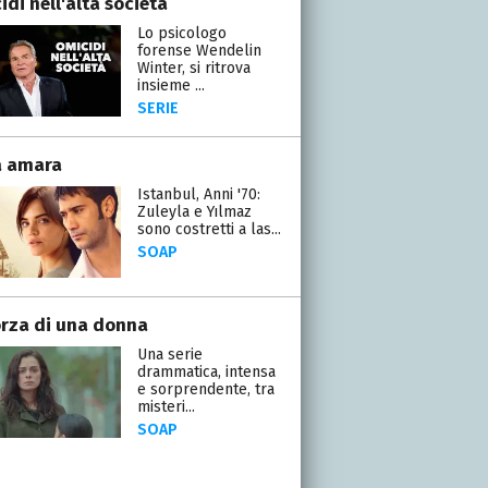
di nell'alta società
Lo psicologo
forense Wendelin
Winter, si ritrova
insieme ...
SERIE
a amara
Istanbul, Anni '70:
Zuleyla e Yılmaz
sono costretti a las...
SOAP
orza di una donna
Una serie
drammatica, intensa
e sorprendente, tra
misteri...
SOAP