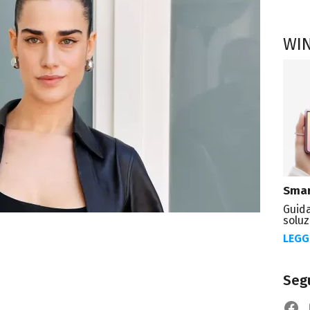
WI
Smar
Guida
soluz
LEGG
Segu