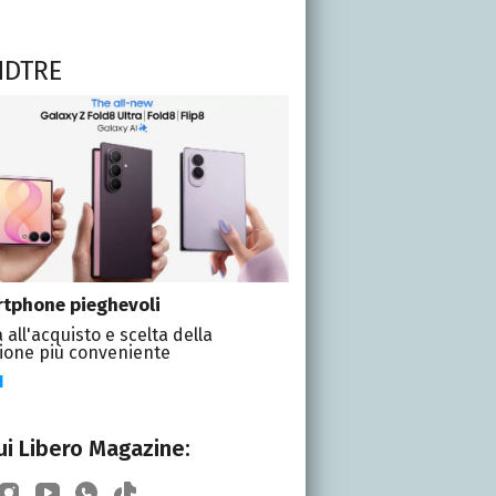
NDTRE
tphone pieghevoli
 all'acquisto e scelta della
ione più conveniente
I
i Libero Magazine: