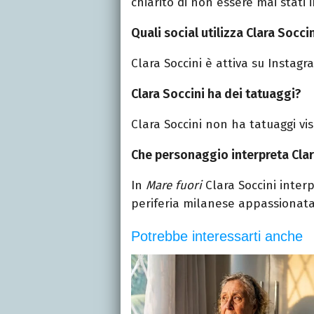
chiarito di non essere mai stati 
Quali social utilizza Clara Socci
Clara
Soccini
è attiva su Instagr
Clara Soccini ha dei tatuaggi?
Clara
Soccini
non ha tatuaggi visi
Che personaggio interpreta Clar
In
Mare fuori
Clara
Soccini
interp
periferia milanese appassionata 