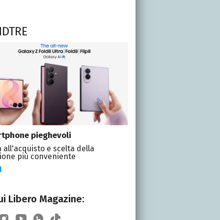
NDTRE
tphone pieghevoli
 all'acquisto e scelta della
ione più conveniente
I
i Libero Magazine: