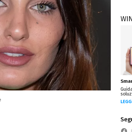
WI
Smar
Guida
soluz
e
LEGG
Segu