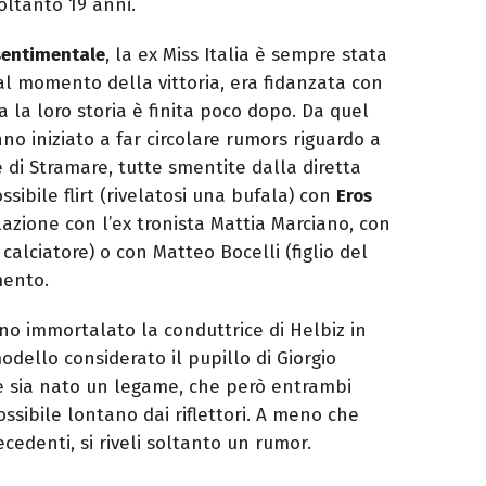
oltanto 19 anni.
sentimentale
, la ex Miss Italia è sempre stata
al momento della vittoria, era fidanzata con
a la loro storia è finita poco dopo. Da quel
no iniziato a far circolare rumors riguardo a
e di Stramare, tutte smentite dalla diretta
ssibile flirt (rivelatosi una bufala) con
Eros
azione con l’ex tronista Mattia Marciano, con
 calciatore) o con Matteo Bocelli (figlio del
mento.
no immortalato la conduttrice di Helbiz in
modello considerato il pupillo di Giorgio
ue sia nato un legame, che però entrambi
sibile lontano dai riflettori. A meno che
cedenti, si riveli soltanto un rumor.