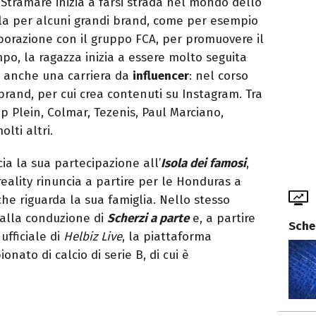
Stramare inizia a farsi strada nel mondo dello
a per alcuni grandi brand, come per esempio
orazione con il gruppo FCA, per promuovere il
o, la ragazza inizia a essere molto seguita
sì anche una carriera da
influencer
: nel corso
 brand, per cui crea contenuti su Instagram. Tra
pp Plein, Colmar, Tezenis, Paul Marciano,
lti altri.
a la sua partecipazione all’
Isola dei famosi
,
 reality rinuncia a partire per le Honduras a
he riguarda la sua famiglia. Nello stesso
 alla conduzione di
Scherzi a parte
e, a partire
Sche
 ufficiale di
Helbiz Live
, la piattaforma
nato di calcio di serie B, di cui è