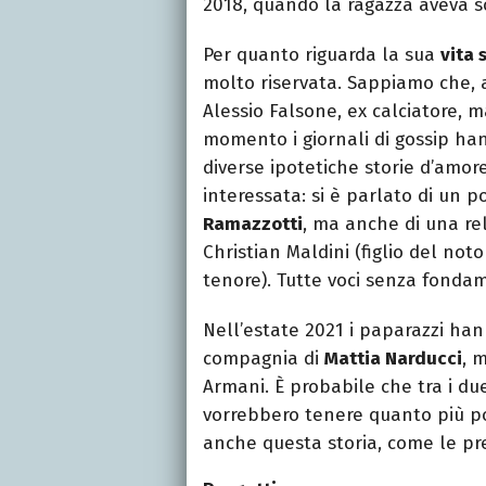
2018, quando la ragazza aveva s
Per quanto riguarda la sua
vita 
molto riservata. Sappiamo che, 
Alessio Falsone, ex calciatore, m
momento i giornali di gossip han
diverse ipotetiche storie d’amor
interessata: si è parlato di un po
Ramazzotti
, ma anche di una rel
Christian Maldini (figlio del noto
tenore). Tutte voci senza fonda
Nell’estate 2021 i paparazzi han
compagnia di
Mattia Narducci
, 
Armani. È probabile che tra i d
vorrebbero tenere quanto più pos
anche questa storia, come le pre