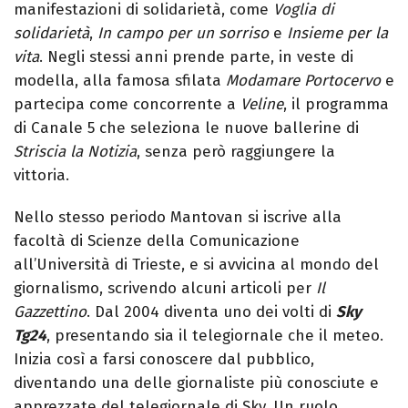
manifestazioni di solidarietà, come
Voglia di
solidarietà
,
In campo per un sorriso
e
Insieme per la
vita
. Negli stessi anni prende parte, in veste di
modella, alla famosa sfilata
Modamare Portocervo
e
partecipa come concorrente a
Veline
, il programma
di Canale 5 che seleziona le nuove ballerine di
Striscia la Notizia
, senza però raggiungere la
vittoria.
Nello stesso periodo Mantovan si iscrive alla
facoltà di Scienze della Comunicazione
all’Università di Trieste, e si avvicina al mondo del
giornalismo, scrivendo alcuni articoli per
Il
Gazzettino
. Dal 2004 diventa uno dei volti di
Sky
Tg24
, presentando sia il telegiornale che il meteo.
Inizia così a farsi conoscere dal pubblico,
diventando una delle giornaliste più conosciute e
apprezzate del telegiornale di Sky. Un ruolo,