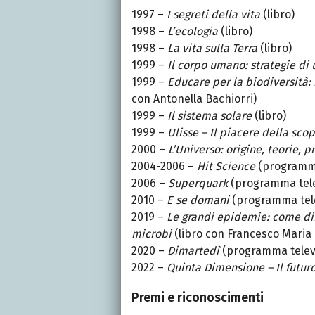
1997 –
I segreti della vita
(libro)
1998 –
L’ecologia
(libro)
1998 –
La vita sulla Terra
(libro)
1999 –
Il corpo umano: strategie di
1999 –
Educare per la biodiversità:
con Antonella Bachiorri)
1999 –
Il sistema solare
(libro)
1999 –
Ulisse – Il piacere della sco
2000 –
L’Universo: origine, teorie, p
2004-2006 –
Hit Science
(programma
2006 –
Superquark
(programma tele
2010 –
E se domani
(programma tele
2019 –
Le grandi epidemie: come dif
microbi
(libro con Francesco Maria 
2020 –
Dimartedì
(programma televi
2022 –
Quinta Dimensione – Il futuro
Premi e riconoscimenti