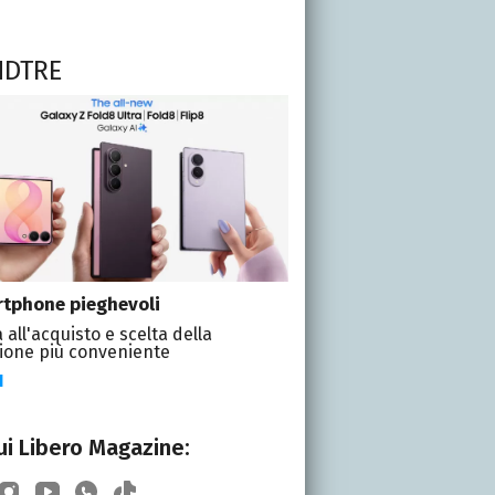
NDTRE
tphone pieghevoli
 all'acquisto e scelta della
ione più conveniente
I
i Libero Magazine: