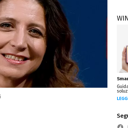
WI
Smar
Guida
soluz
i
LEGG
Segu