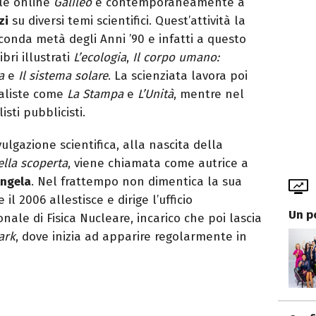
ale online
Galileo
e contemporaneamente a
zi
su diversi temi scientifici. Quest’attività la
onda metà degli Anni ’90 e infatti a questo
ri illustrati
L’ecologia
,
Il corpo umano:
a
e
Il sistema solare
. La scienziata lavora poi
aliste come
La Stampa
e
L’Unità
, mentre nel
isti pubblicisti.
lgazione scientifica, alla nascita della
della scoperta
, viene chiamata come autrice a
Angela
. Nel frattempo non dimentica la sua
 il 2006 allestisce e dirige l’ufficio
Un p
nale di Fisica Nucleare, incarico che poi lascia
ark
, dove inizia ad apparire regolarmente in