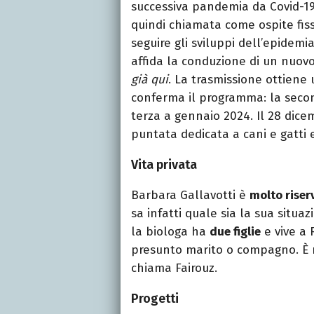
successiva pandemia da Covid-19 a
quindi chiamata come ospite fis
seguire gli sviluppi dell’epidemi
affida la conduzione di un nuo
già qui
. La trasmissione ottiene 
conferma il programma: la secon
terza a gennaio 2024. Il 28 dice
puntata dedicata a cani e gatti 
Vita privata
Barbara Gallavotti è
molto riser
sa infatti quale sia la sua situ
la biologa ha
due figlie
e vive a 
presunto marito o compagno. È n
chiama Fairouz.
Progetti