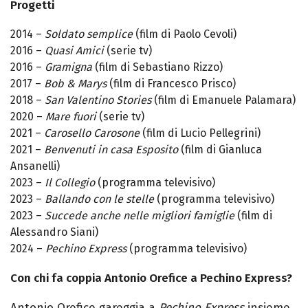
Progetti
2014 –
Soldato semplice
(film di Paolo Cevoli)
2016 –
Quasi Amici
(serie tv)
2016 –
Gramigna
(film di Sebastiano Rizzo)
2017 –
Bob & Marys
(film di Francesco Prisco)
2018 –
San Valentino Stories
(film di Emanuele Palamara)
2020 –
Mare fuori
(serie tv)
2021 –
Carosello Carosone
(film di Lucio Pellegrini)
2021 –
Benvenuti in casa Esposito
(film di Gianluca
Ansanelli)
2023 –
Il Collegio
(programma televisivo)
2023 –
Ballando con le stelle
(programma televisivo)
2023 –
Succede anche nelle migliori famiglie
(film di
Alessandro Siani)
2024 –
Pechino Express
(programma televisivo)
Con chi fa coppia Antonio Orefice a Pechino Express?
Antonio Orefice gareggia a
Pechino Express
insieme