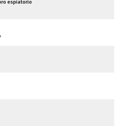
apro espiatorio
o