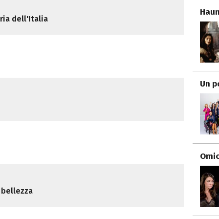
Haun
ia dell'Italia
Un p
e
Omici
a bellezza