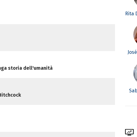
Rita
e
Jos
nga storia dell'umanità
Sab
 Hitchcock