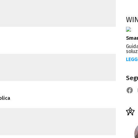
e
WI
Smar
Guida
soluz
LEGG
Segu
blica