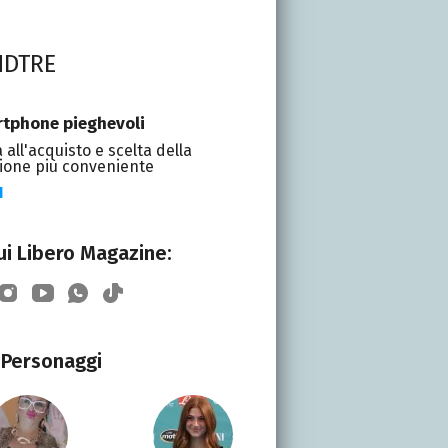
NDTRE
tphone pieghevoli
 all'acquisto e scelta della
ione più conveniente
I
i Libero Magazine:
Personaggi