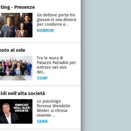
ting - Presenze
Un dottore porta tre
giovani in una dimora
per condurre e...
HORROR
osto al sole
Tra le mura di
Palazzo Palladini per
entrare nel vivo
del...
SOAP
di nell'alta società
Lo psicologo
forense Wendelin
Winter, si ritrova
insieme ...
SERIE