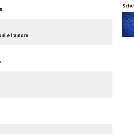
Sche
ne
oni e l'amore
o