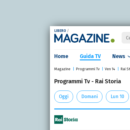
LIBERO
/
Home
Guida TV
News
Magazine
Programmi Tv
Ven 14
Rai S
Programmi Tv - Rai Storia
Oggi
Domani
Lun 10