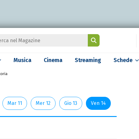
Musica
Cinema
Streaming
Schede
toria
Mar 11
Mer 12
Gio 13
Ven 14