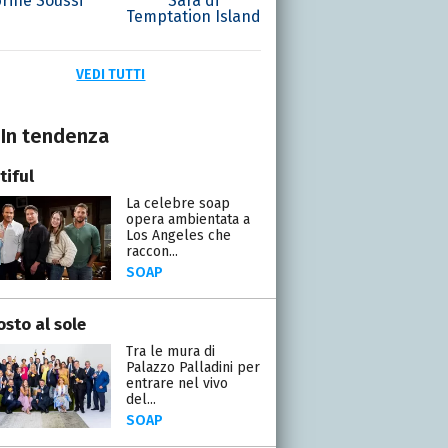
rine Soussi
Sara di
Temptation Island
VEDI TUTTI
In tendenza
tiful
La celebre soap
opera ambientata a
Los Angeles che
raccon...
SOAP
osto al sole
Tra le mura di
Palazzo Palladini per
entrare nel vivo
del...
SOAP