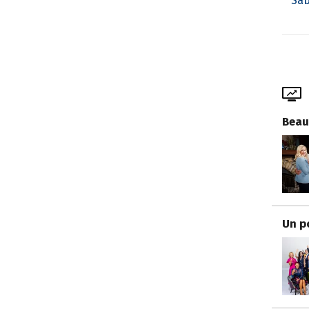
Sab
Beau
Un p