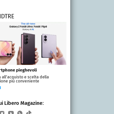
NDTRE
tphone pieghevoli
 all'acquisto e scelta della
ione più conveniente
I
i Libero Magazine: