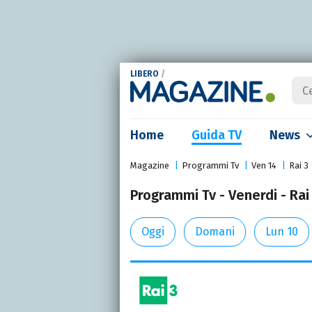
LIBERO
/
Home
Guida TV
News
Magazine
Programmi Tv
Ven 14
Rai 3
Programmi Tv - Venerdi - Rai 
Oggi
Domani
Lun 10