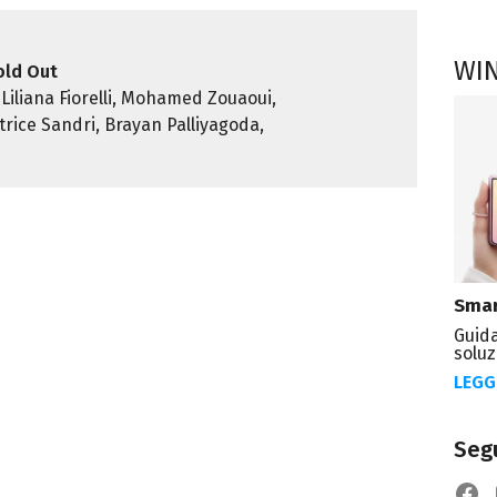
WI
old Out
 Liliana Fiorelli, Mohamed Zouaoui,
rice Sandri, Brayan Palliyagoda,
Smar
Guida
soluz
LEGG
Segu