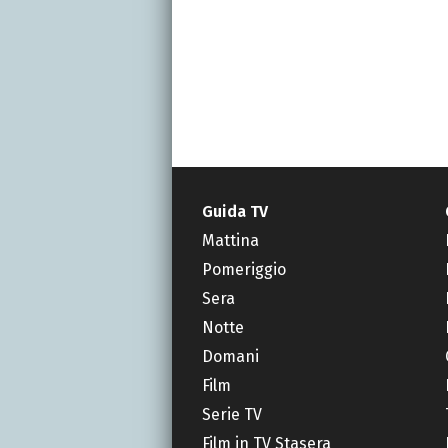
Guida TV
Mattina
Pomeriggio
Sera
Notte
Domani
Film
Serie TV
Film in TV Stasera