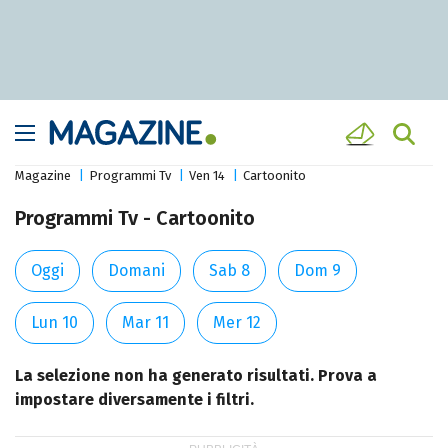
Magazine
Programmi Tv
Ven 14
Cartoonito
Programmi Tv - Cartoonito
Oggi
Domani
Sab 8
Dom 9
Lun 10
Mar 11
Mer 12
La selezione non ha generato risultati. Prova a
impostare diversamente i filtri.