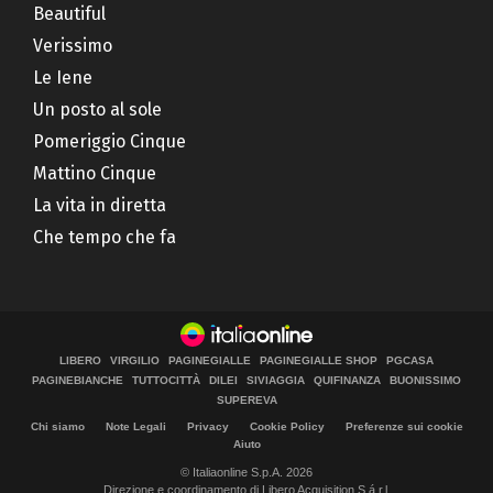
Beautiful
Verissimo
Le Iene
Un posto al sole
Pomeriggio Cinque
Mattino Cinque
La vita in diretta
Che tempo che fa
LIBERO
VIRGILIO
PAGINEGIALLE
PAGINEGIALLE SHOP
PGCASA
PAGINEBIANCHE
TUTTOCITTÀ
DILEI
SIVIAGGIA
QUIFINANZA
BUONISSIMO
SUPEREVA
Chi siamo
Note Legali
Privacy
Cookie Policy
Preferenze sui cookie
Aiuto
© Italiaonline S.p.A. 2026
Direzione e coordinamento di Libero Acquisition S.á r.l.