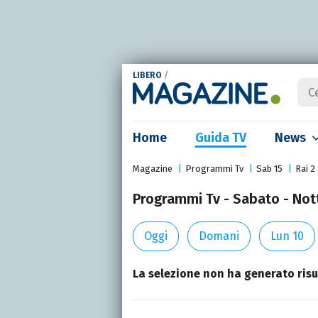
LIBERO
/
Home
Guida TV
News
Magazine
Programmi Tv
Sab 15
Rai 2
Programmi Tv - Sabato - Nott
Oggi
Domani
Lun 10
La selezione non ha generato risul