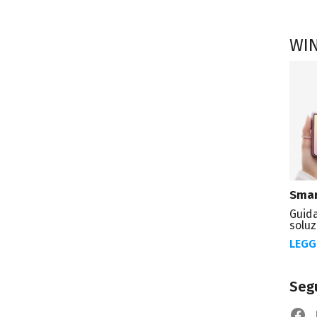
WI
Smar
Guida
soluz
LEGG
Segu