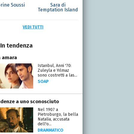
rine Soussi
Sara di
Temptation Island
VEDI TUTTI
In tendenza
a amara
Istanbul, Anni '70:
Zuleyla e Yılmaz
sono costretti a las...
SOAP
idenze a uno sconosciuto
Nel 1907 a
Pietroburgo, la bella
Natalia, accusata
dell'o...
DRAMMATICO