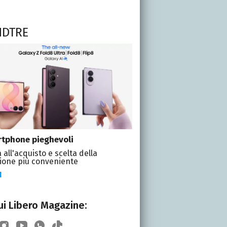
NDTRE
tphone pieghevoli
 all'acquisto e scelta della
ione più conveniente
I
i Libero Magazine: