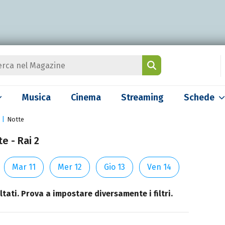
Musica
Cinema
Streaming
Schede
Notte
e - Rai 2
Mar 11
Mer 12
Gio 13
Ven 14
tati. Prova a impostare diversamente i filtri.