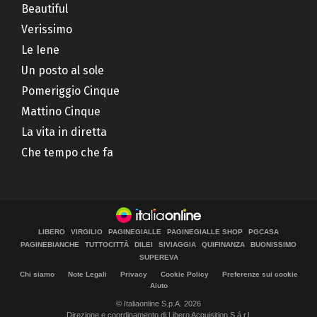
Beautiful
Verissimo
Le Iene
Un posto al sole
Pomeriggio Cinque
Mattino Cinque
La vita in diretta
Che tempo che fa
LIBERO
VIRGILIO
PAGINEGIALLE
PAGINEGIALLE SHOP
PGCASA
PAGINEBIANCHE
TUTTOCITTÀ
DILEI
SIVIAGGIA
QUIFINANZA
BUONISSIMO
SUPEREVA
Chi siamo
Note Legali
Privacy
Cookie Policy
Preferenze sui cookie
Aiuto
© Italiaonline S.p.A. 2026
Direzione e coordinamento di Libero Acquisition S.á r.l.