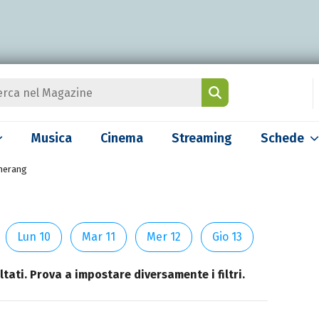
Musica
Cinema
Streaming
Schede
erang
Lun 10
Mar 11
Mer 12
Gio 13
tati. Prova a impostare diversamente i filtri.