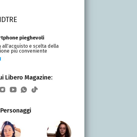
NDTRE
tphone pieghevoli
 all'acquisto e scelta della
ione più conveniente
I
i Libero Magazine:
Personaggi