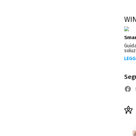
WI
Smar
Guida
soluz
LEGG
Segu