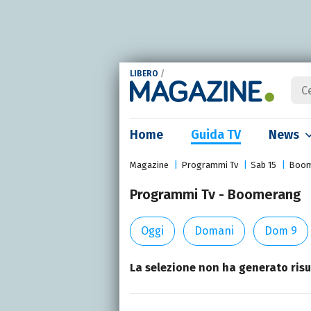
LIBERO
/
Home
Guida TV
News
Magazine
Programmi Tv
Sab 15
Boom
Programmi Tv - Boomerang
Oggi
Domani
Dom 9
La selezione non ha generato risul