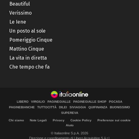
Beautiful
Verissimo
Le Iene
Un posto al sole
Pomeriggio Cinque
Mattino Cinque
La vita in diretta
Che tempo che fa
LIBERO
VIRGILIO
PAGINEGIALLE
PAGINEGIALLE SHOP
PGCASA
PAGINEBIANCHE
TUTTOCITTÀ
DILEI
SIVIAGGIA
QUIFINANZA
BUONISSIMO
SUPEREVA
Chi siamo
Note Legali
Privacy
Cookie Policy
Preferenze sui cookie
Aiuto
© Italiaonline S.p.A. 2026
Direzione e coordinamento di Libero Acquisition S.á r.l.