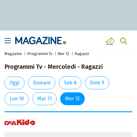
Magazine
Programmi Tv
Mer 12
Ragazzi
Programmi Tv - Mercoledi - Ragazzi
Oggi
Domani
Sab 8
Dom 9
Lun 10
Mar 11
Mer 12