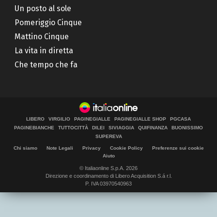
Un posto al sole
Pomeriggio Cinque
Mattino Cinque
La vita in diretta
Che tempo che fa
LIBERO
VIRGILIO
PAGINEGIALLE
PAGINEGIALLE SHOP
PGCASA
PAGINEBIANCHE
TUTTOCITTÀ
DILEI
SIVIAGGIA
QUIFINANZA
BUONISSIMO
SUPEREVA
Chi siamo
Note Legali
Privacy
Cookie Policy
Preferenze sui cookie
Aiuto
© Italiaonline S.p.A. 2026
Direzione e coordinamento di Libero Acquisition S.á r.l.
P. IVA 03970540963