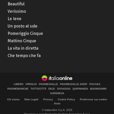
Beautiful
Verissimo
Le Iene
Un posto al sole
Pomeriggio Cinque
Mattino Cinque
La vita in diretta
Che tempo che fa
LIBERO
VIRGILIO
PAGINEGIALLE
PAGINEGIALLE SHOP
PGCASA
PAGINEBIANCHE
TUTTOCITTÀ
DILEI
SIVIAGGIA
QUIFINANZA
BUONISSIMO
SUPEREVA
Chi siamo
Note Legali
Privacy
Cookie Policy
Preferenze sui cookie
Aiuto
© Italiaonline S.p.A. 2026
Direzione e coordinamento di Libero Acquisition S.á r.l.