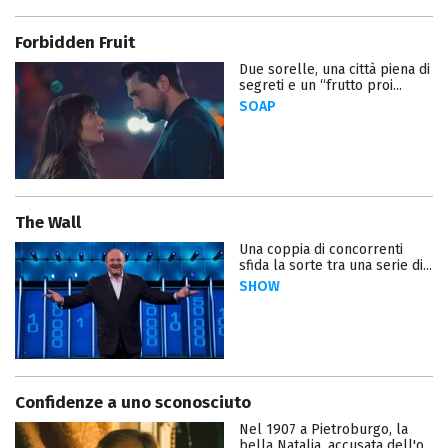
Forbidden Fruit
Due sorelle, una città piena di
segreti e un “frutto proi...
SOAP
The Wall
Una coppia di concorrenti
sfida la sorte tra una serie di...
SHOW
Confidenze a uno sconosciuto
Nel 1907 a Pietroburgo, la
bella Natalia, accusata dell'o...