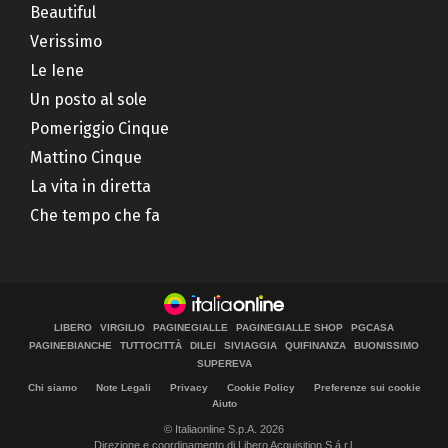
Beautiful
Verissimo
Le Iene
Un posto al sole
Pomeriggio Cinque
Mattino Cinque
La vita in diretta
Che tempo che fa
LIBERO
VIRGILIO
PAGINEGIALLE
PAGINEGIALLE SHOP
PGCASA
PAGINEBIANCHE
TUTTOCITTÀ
DILEI
SIVIAGGIA
QUIFINANZA
BUONISSIMO
SUPEREVA
Chi siamo
Note Legali
Privacy
Cookie Policy
Preferenze sui cookie
Aiuto
© Italiaonline S.p.A. 2026
Direzione e coordinamento di Libero Acquisition S.á r.l.