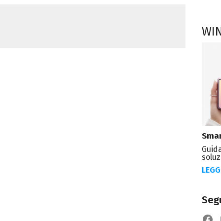
WI
Smar
Guida
soluz
LEGG
Segu