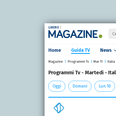
LIBERO
/
Home
Guida TV
News
Magazine
Programmi Tv
Mar 11
Italia 
Programmi Tv - Martedi - Ital
Oggi
Domani
Lun 10