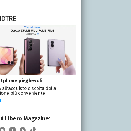
NDTRE
tphone pieghevoli
 all'acquisto e scelta della
ione più conveniente
I
i Libero Magazine: