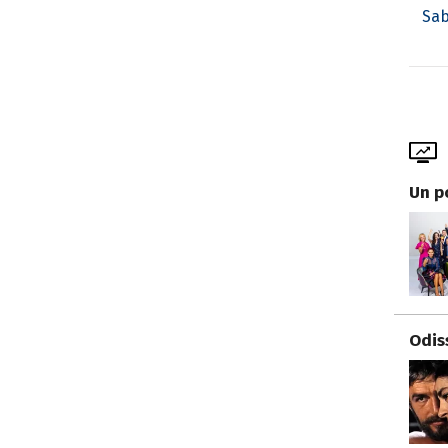
Sab
Un p
Odis