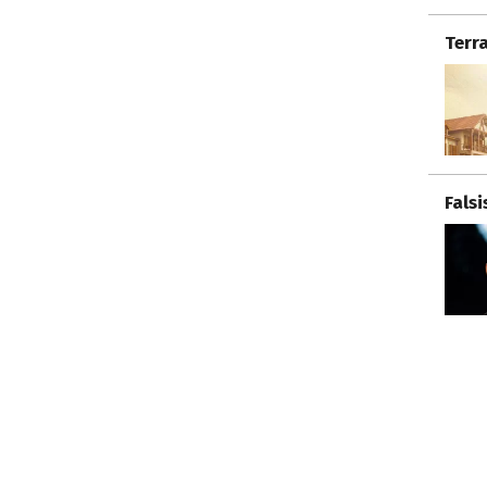
Terr
Fals