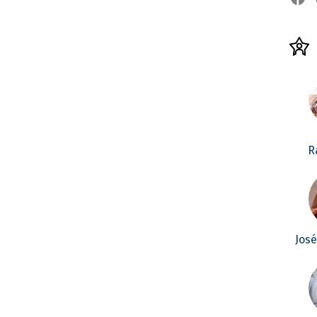
R
Jos