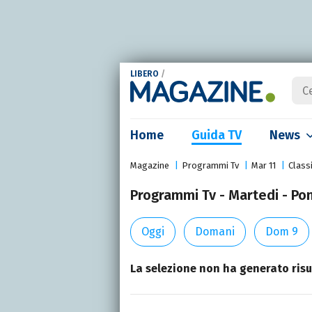
LIBERO
/
Home
Guida TV
News
Magazine
Programmi Tv
Mar 11
Class
Programmi Tv - Martedi - Po
Oggi
Domani
Dom 9
La selezione non ha generato risul