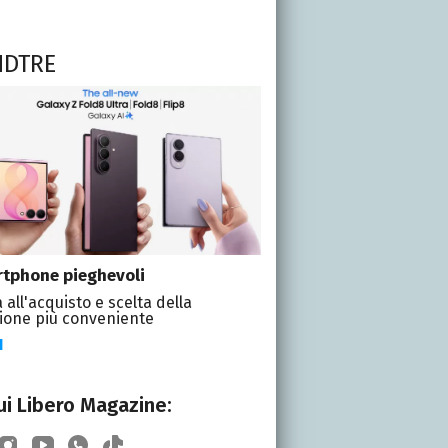
NDTRE
tphone pieghevoli
 all'acquisto e scelta della
ione più conveniente
I
i Libero Magazine: