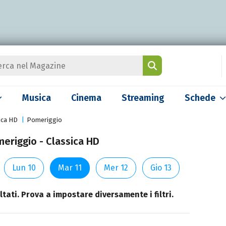
Musica
Cinema
Streaming
Schede
ica HD
Pomeriggio
meriggio - Classica HD
Lun 10
Mar 11
Mer 12
Gio 13
tati. Prova a impostare diversamente i filtri.