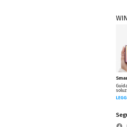
WI
Smar
Guida
soluz
LEGG
Segu